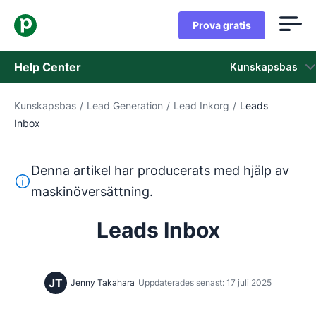
Prova gratis
Help Center
Kunskapsbas
Kunskapsbas
/
Lead Generation
/
Lead Inkorg
/
Leads
Kunskapsbas
Inbox
Status
Denna artikel har producerats med hjälp av
Kontaka kundtjänst
Denna text har översatts från engelska med hjälp av ett 
maskinöversättning.
Leads Inbox
JT
Jenny Takahara
Uppdaterades senast: 17 juli 2025