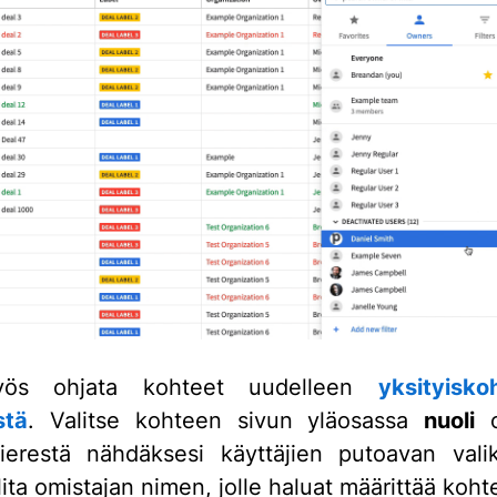
yös ohjata kohteet uudelleen
yksityisko
stä
. Valitse kohteen sivun yläosassa
nuoli
o
erestä nähdäksesi käyttäjien putoavan vali
lita omistajan nimen, jolle haluat määrittää koht