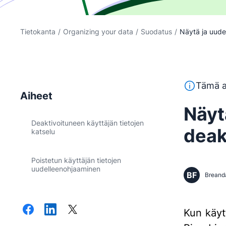
Tietokanta
/
Organizing your data
/
Suodatus
/
Näytä ja uude
Tämä teksti
Tämä a
Aiheet
Näyt
Deaktivoituneen käyttäjän tietojen
deak
katselu
Poistetun käyttäjän tietojen
uudelleenohjaaminen
BF
Breand
Kun käytt