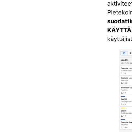
aktivite
Pietekoi
suodat
KÄYTTÄ
käyttäjist