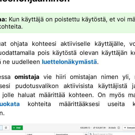
a:
Kun käyttäjä on poistettu käytöstä, et voi mä
kohteita.
at ohjata kohteesi aktiiviselle käyttäjälle, v
odattamalla pois käytöstä olevan käyttäjän k
ä ne uudelleen
luettelonäkymästä
.
essa
omistaja
vie hiiri omistajan nimen yli,
sesi pudotusvalikon aktiivisista käyttäjistä j
, jolle haluat määrittää kohteen. On myös ma
uokata
kohteita määrittääksesi useita ke
n.