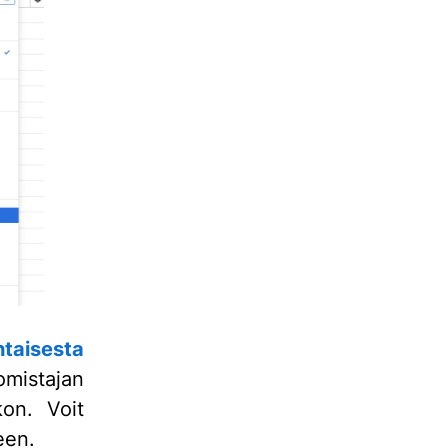
htaisesta
mistajan
kon. Voit
een.