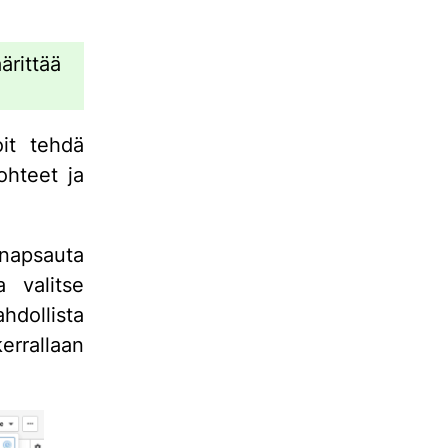
ärittää
oit tehdä
ohteet ja
 napsauta
a valitse
hdollista
rrallaan