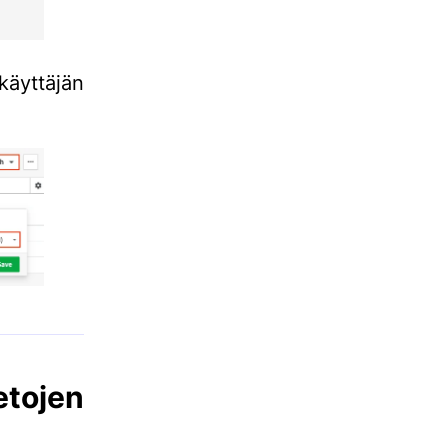
käyttäjän
ojen