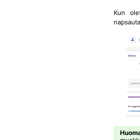
Kun olet
napsauta
Huoma