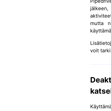
Pipedriv
jälkeen, 
aktivite
mutta ni
käyttämä
Lisätiet
voit tark
Deak
katse
Käyttämä