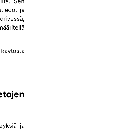
iltä. Sen
tiedot ja
drivessä,
ääritellä
 käytöstä
tojen
eyksiä ja