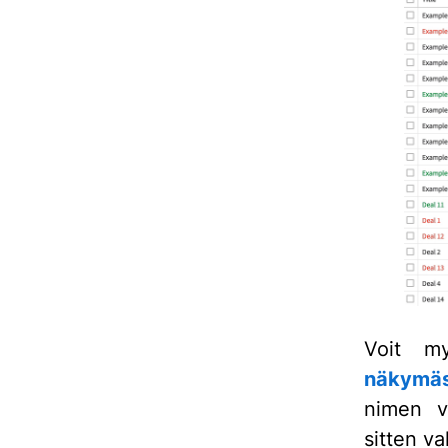
Voit m
näkymä
nimen vi
sitten va