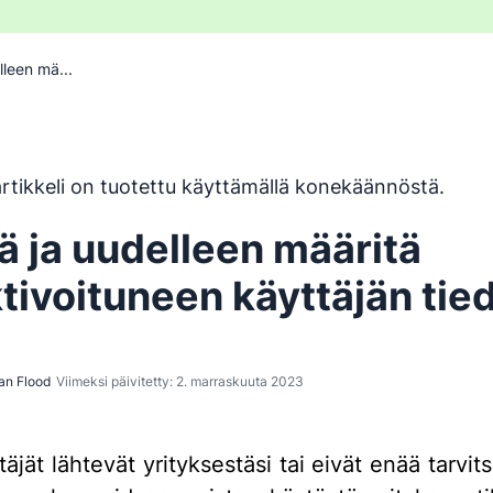
lleen mä...
 on käännetty englannista konekäännöstyökalulla, eikä se ol
rtikkeli on tuotettu käyttämällä konekäännöstä.
ä ja uudelleen määritä
tivoituneen käyttäjän tie
an Flood
Viimeksi päivitetty: 2. marraskuuta 2023
äjät lähtevät yrityksestäsi tai eivät enää tarvi