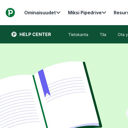
Ominaisuudet
Miksi Pipedrive
Resurs
HELP CENTER
Tietokanta
Tila
Ota y