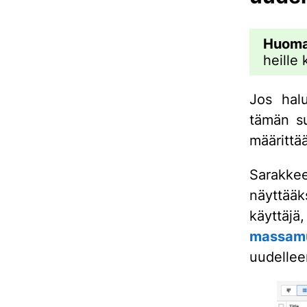
Huoma
heille 
Jos halu
tämän su
määrittä
Sarakke
näyttääk
käyttäjä
massam
uudellee