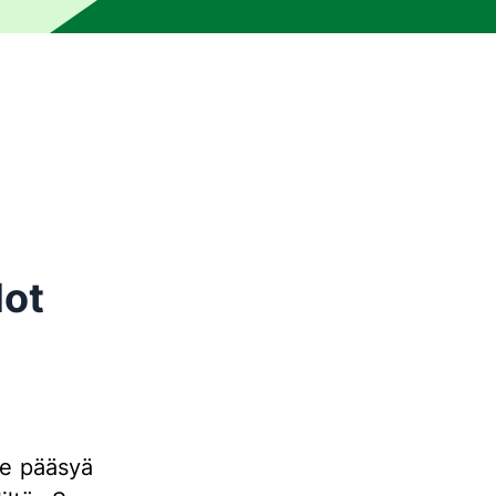
e ihmiseditorin oikolukema. Kone on saattanut tuottaa virhee
dot
tse pääsyä