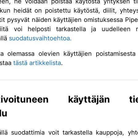
een, he voidaan poistaa käytöstä yrityksen til
kun heidät on poistettu käytöstä, diilit, yhteys
etit pysyvät näiden käyttäjien omistuksessa Pipe
itä voi helposti tarkastella ja uudelleen m
llä
suodatusvaihtoehtoa.
oja olemassa olevien käyttäjien poistamisesta
istaa
tästä artikkelista
.
tivoituneen käyttäjän tie
lu
llä suodattimia voit tarkastella kauppoja, yht