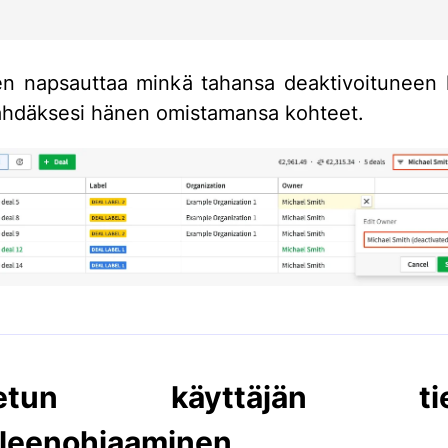
ten napsauttaa minkä tahansa deaktivoituneen 
hdäksesi hänen omistamansa kohteet.
stetun käyttäjän tiet
leenohjaaminen