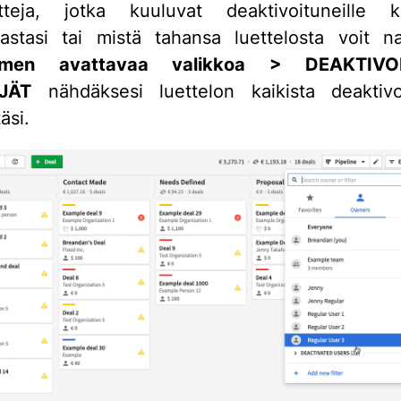
etteja, jotka kuuluvat deaktivoituneille käy
rastasi tai mistä tahansa luettelosta voit n
timen avattavaa valikkoa > DEAKTIVO
JÄT
nähdäksesi luettelon kaikista deaktivoi
äsi.