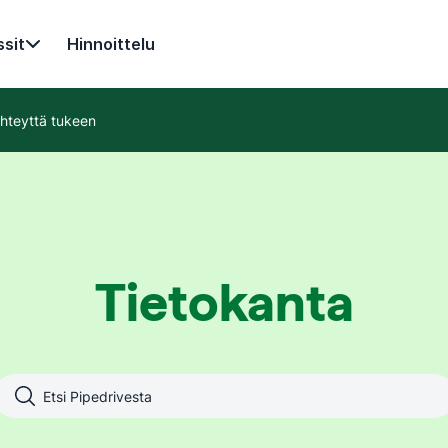
sit
Hinnoittelu
hteyttä tukeen
Tietokanta