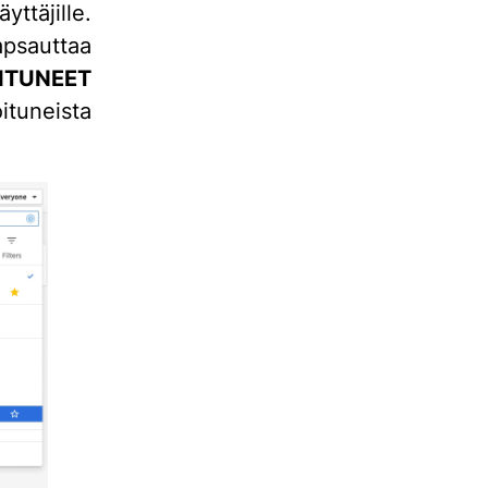
ttäjille.
apsauttaa
ITUNEET
tuneista