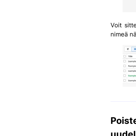
Voit sit
nimeä nä
Poi
uudel