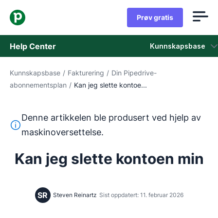
Prøv gratis
Help Center
Kunnskapsbase
Kunnskapsbase
/
Fakturering
/
Din Pipedrive-
Kunnskapsbase
abonnementsplan
/
Kan jeg slette kontoe...
Status
Denne artikkelen ble produsert ved hjelp av
Kontakt kundestøtten
Denne teksten ble oversatt fra engelsk ved hjelp av et m
maskinoversettelse.
Kan jeg slette kontoen min
SR
Steven Reinartz
Sist oppdatert: 11. februar 2026