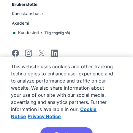
Brukerstøtte
Kunnskapsbase
Akademi
Kundestøtte
(
Tilgjengelig nå
)
This website uses cookies and other tracking
©
2026
Pipedrive
technologies to enhance user experience and
Pipedrive
Vilkår for bruk
to analyze performance and traffic on our
Pipedrive
Personvernerklæring
website. We also share information about
Kart over nettstedet
your use of our site with our social media,
Varsel om informasjonskapsler
advertising and analytics partners. Further
Cookie Preferences
information is available in our:
Cookie
Pipedrive er en nettbasert CRM-salgsprogramvare.
Notice
Privacy Notice