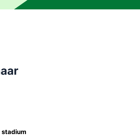
n een persoon. De tekst kan onnauwkeurigheden of onduidel
naar
n
stadium