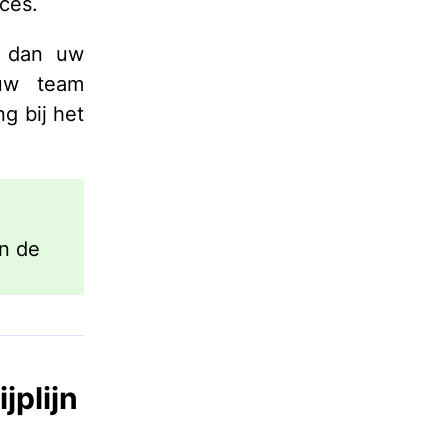
ces.
jk dan uw
 uw team
g bij het
n de
jplijn