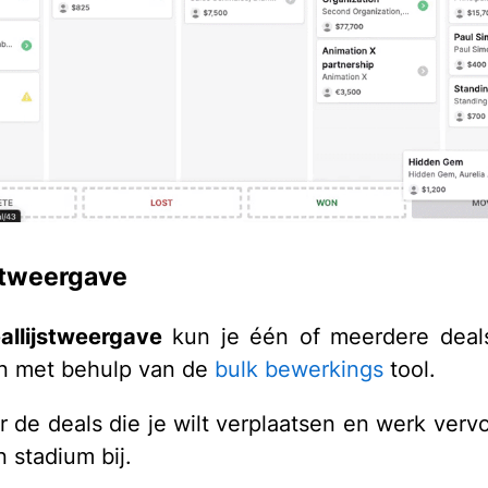
stweergave
allijstweergave
kun je één of meerdere deals
n met behulp van de
bulk bewerkings
tool.
r de deals die je wilt verplaatsen en werk verv
en stadium bij.