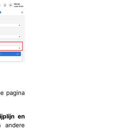
de pagina
jplijn en
 andere