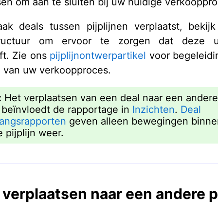
sen om aan te sluiten bij uw huidige verkooppro
ak deals tussen pijplijnen verplaatst, beki
nstructuur om ervoor te zorgen dat deze
t. Zie ons
pijplijnontwerpartikel
voor begeleidin
 van uw verkoopproces.
:
Het verplaatsen van een deal naar een andere
jn beïnvloedt de rapportage in
Inzichten
.
Deal
angsrapporten
geven alleen bewegingen binne
 pijplijn weer.
 verplaatsen naar een andere pi