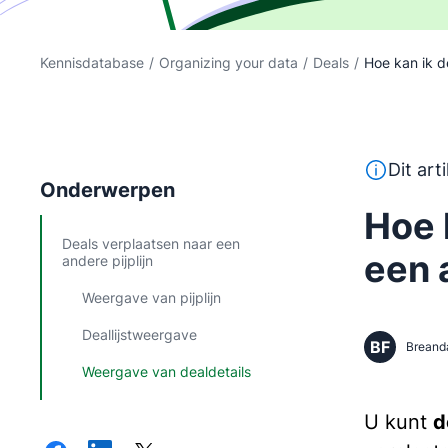
Kennisdatabase
/
Organizing your data
/
Deals
/
Hoe kan ik de
Deze tekst
Dit art
Onderwerpen
Hoe 
Deals verplaatsen naar een
een 
andere pijplijn
Weergave van pijplijn
Deallijstweergave
BF
Breand
Weergave van dealdetails
U kunt
d