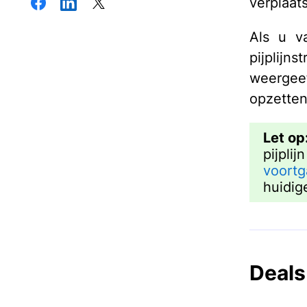
verplaat
Als u va
pijplij
weergeef
opzetten
Let op
pijpli
voortg
huidige
Deals