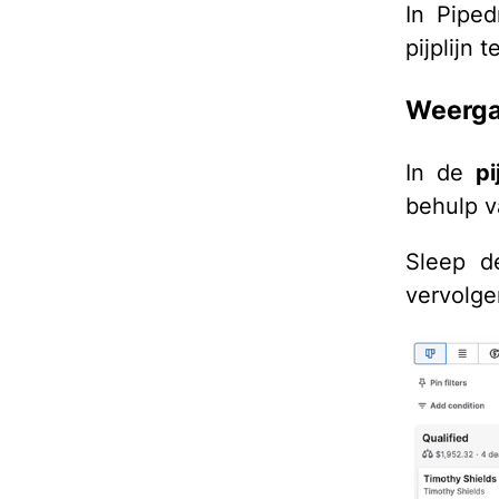
In Piped
pijplijn
Weergav
In de
pi
behulp v
Sleep d
vervolge