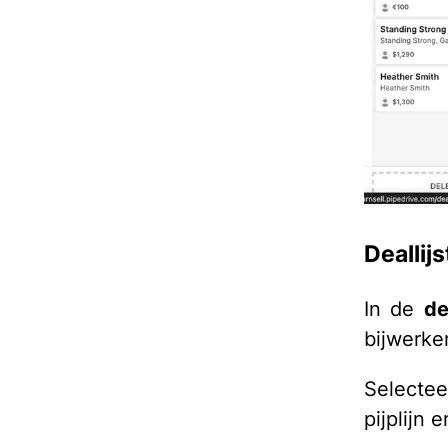
Deallij
In de
de
bijwerke
Selectee
pijplijn 