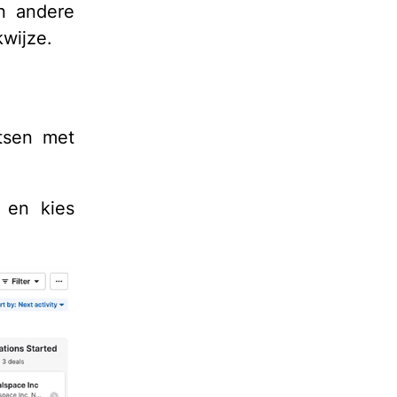
en andere
kwijze.
tsen met
 en kies