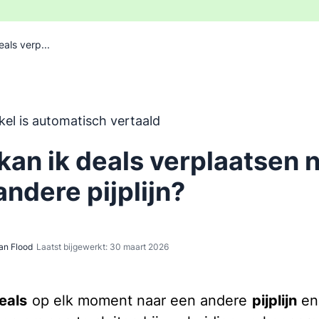
als verp...
 is automatisch vertaald uit het Engels, zonder inbreng va
ikel is automatisch vertaald
kan ik deals verplaatsen 
andere pijplijn?
an Flood
Laatst bijgewerkt: 30 maart 2026
eals
op elk moment naar een andere
pijplijn
e