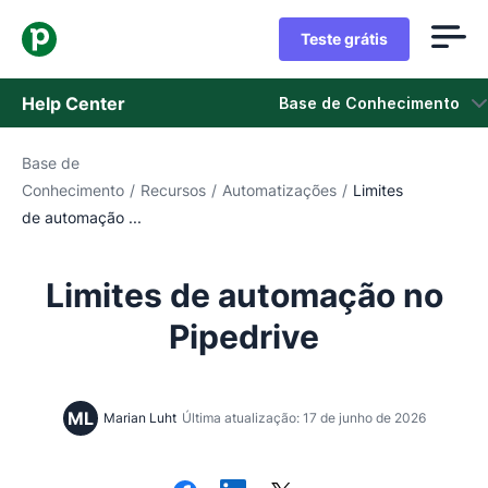
Teste grátis
Help Center
Base de Conhecimento
Base de
Base de Conhecimento
Conhecimento
/
Recursos
/
Automatizações
/
Limites
de automação ...
Status
Fale com o Suporte
Limites de automação no
Pipedrive
ML
Marian Luht
Última atualização: 17 de junho de 2026