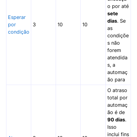
o por até
sete
Esperar
dias
. Se
por
3
10
10
as
condição
condiçõe
s não
forem
atendida
s, a
automaç
ão para
O atraso
total por
automaç
ão é de
90 dias
.
Isso
inclui fins