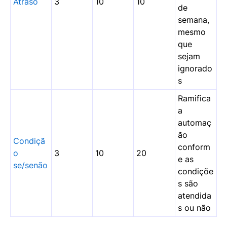
Atraso
3
10
10
de
semana,
mesmo
que
sejam
ignorado
s
Ramifica
a
automaç
ão
Condiçã
conform
o
3
10
20
e as
se/senão
condiçõe
s são
atendida
s ou não