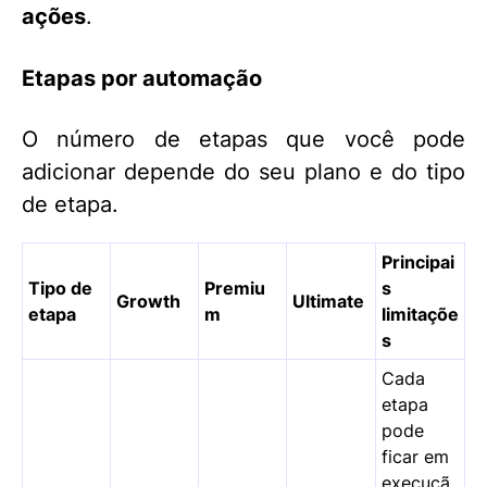
ações
.
Etapas por automação
O número de etapas que você pode
adicionar depende do seu plano e do tipo
de etapa.
Principai
Tipo de
Premiu
s
Growth
Ultimate
etapa
m
limitaçõe
s
Cada
etapa
pode
ficar em
execuçã