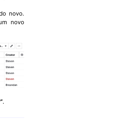
 do novo.
 um novo
”
.