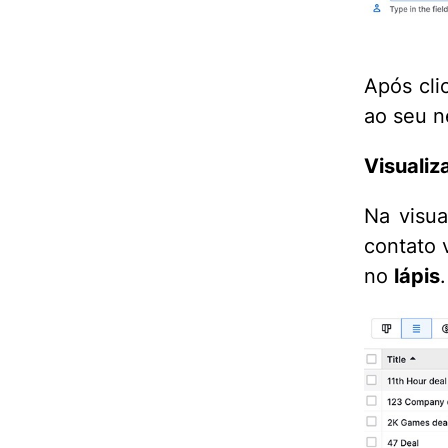
Após cli
ao seu n
Visualiz
Na visua
contato 
no
lápis
.