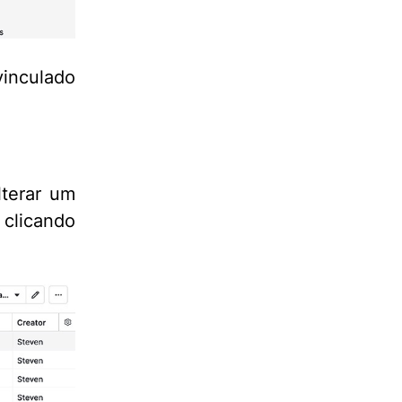
vinculado
lterar um
 clicando