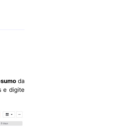
esumo
da
 e digite