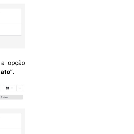
 a opção
tato”
.