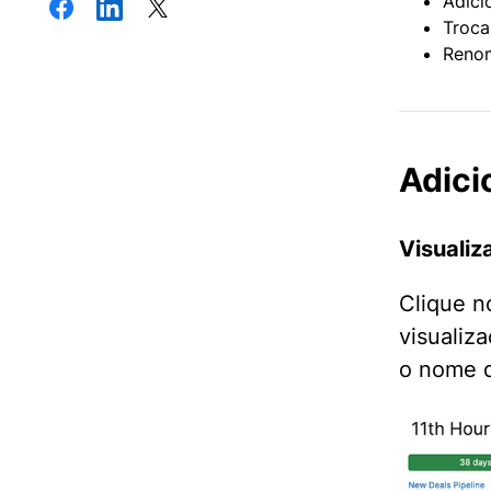
Adici
Troca
Renom
Adici
Visualiz
Clique 
visualiz
o nome d