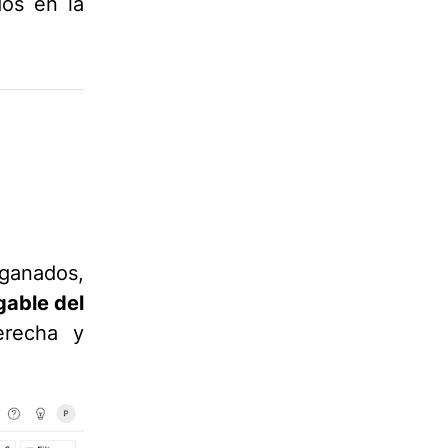
dos en la
 ganados,
able del
erecha y