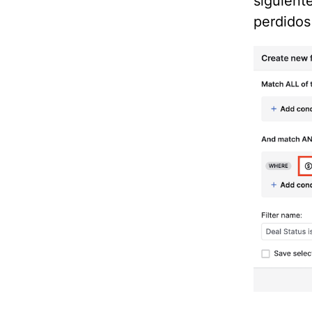
siguient
perdidos