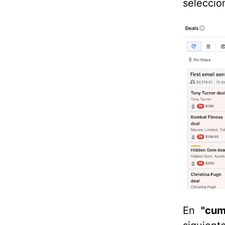
selecci
En
"cum