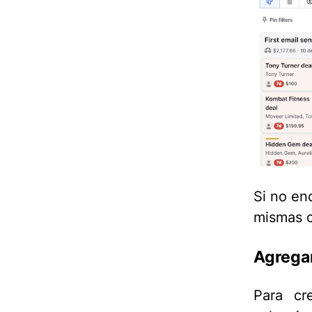
Si no en
mismas c
Agregar
Para cr