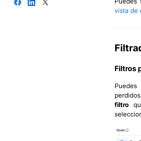
Puedes f
vista de
Filtr
Filtros
Puedes s
perdidos
filtro
que
seleccio