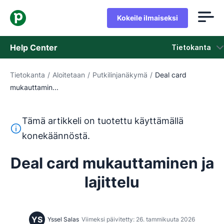
Kokeile ilmaiseksi
Help Center
Tietokanta
Tietokanta
/
Aloitetaan
/
Putkilinjanäkymä
/
Deal card
Tietokanta
mukauttamin...
Tila
Tämä artikkeli on tuotettu käyttämällä
Ota yhteyttä tukeen
Tämä teksti on käännetty englannista konekäännöstyökalul
konekäännöstä.
Deal card mukauttaminen ja
lajittelu
YS
Yssel Salas
Viimeksi päivitetty: 26. tammikuuta 2026