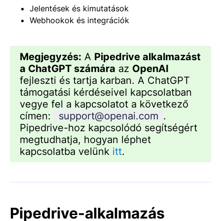
Jelentések és kimutatások
Webhookok és integrációk
Megjegyzés:
A
Pipedrive alkalmazást
a ChatGPT számára
az
OpenAI
fejleszti és tartja karban. A ChatGPT
támogatási kérdéseivel kapcsolatban
vegye fel a kapcsolatot a következő
címen:
support@openai.com
.
Pipedrive-hoz kapcsolódó segítségért
megtudhatja, hogyan léphet
kapcsolatba velünk
itt
.
Pipedrive-alkalmazás