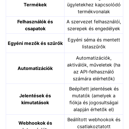
Termékek
ügyletekhez kapcsolódó
termékvonalak
Felhasználók és
A szervezet felhasználói,
csapatok
szerepek és engedélyek
Egyéni séma és mentett
Egyéni mezők és szűrők
listaszűrők
Automatizációk,
aktiválók, műveletek (ha
Automatizációk
az API-felhasználó
számára elérhetők)
Beépített jelentések és
Jelentések és
mutatók (amelyek a
kimutatások
fiókja és jogosultságai
alapján érhetők el)
Beállított webhookok és
Webhookok és
csatlakoztatott