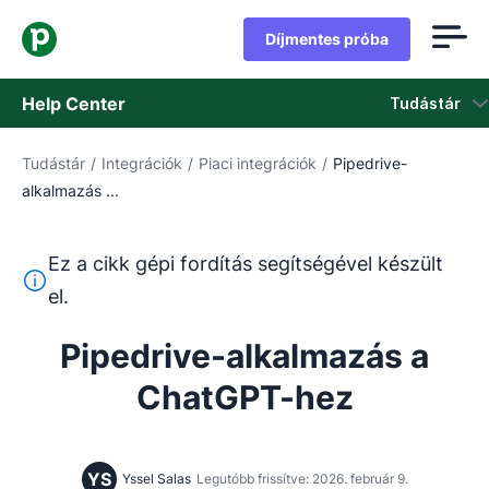
Díjmentes próba
Help Center
Tudástár
Tudástár
/
Integrációk
/
Piaci integrációk
/
Pipedrive-
Tudástár
alkalmazás ...
Állapot
Ez a cikk gépi fordítás segítségével készült
Vegye fel a kapcsolatot az ügyfélszolgálattal
Ez a szöveg gépi fordítóeszközzel lett lefordítva angolr
el.
Pipedrive-alkalmazás a
ChatGPT-hez
YS
Yssel Salas
Legutóbb frissítve: 2026. február 9.