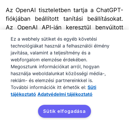
Az OpenAI tiszteletben tartja a ChatGPT-
fiókjában beállított tanítási beállításokat.
Az OpenAI API-ján keresztül benyújtott
adatok kezelésével kapcsolatos
Ez a webhely sütiket és egyéb követési
részletekért tekintse át az OpenAI API
technológiákat használ a felhasználói élmény
Használati irányelvét
.
javítása, valamint a teljesítmény és a
webforgalom elemzése érdekében.
Megosztunk információkat arról, hogyan
Hogyan működik az alkalmazással
használja weboldalunkat közösségi média-,
való szinkronizáció? Ez egyirányú-e,
reklám- és elemzési partnereinkkel is.
További információk itt érhetők el:
Süti
vagy a ChatGPT módosításokat
tájékoztató
Adatvédelmi tájékoztató
hajthat végre a CRM-fiókomban?
Sütik elfogadása
A szinkronizáció csak egyirányú, a
Pipedrive-tól a ChatGPT felé. A ChatGPT