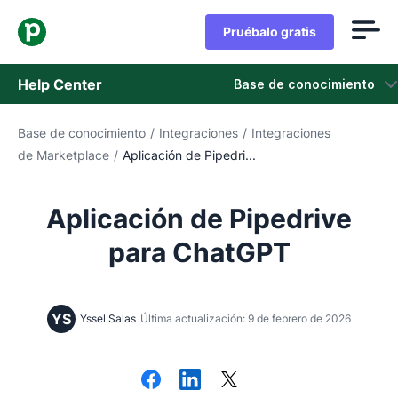
Pruébalo gratis
Help Center
Base de conocimiento
Base de conocimiento
/
Integraciones
/
Integraciones
Base de conocimiento
de Marketplace
/
Aplicación de Pipedri...
Estado
Aplicación de Pipedrive
Contáctanos
para ChatGPT
YS
Yssel Salas
Última actualización: 9 de febrero de 2026