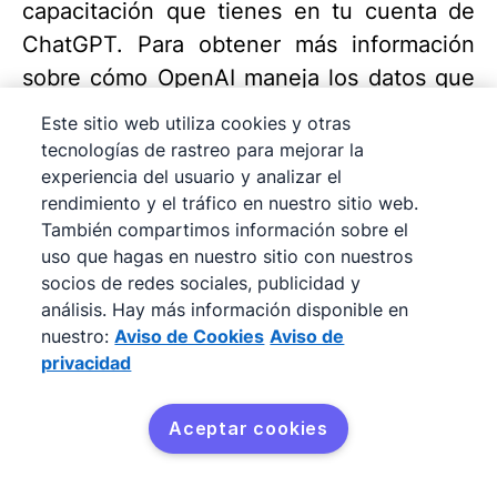
capacitación que tienes en tu cuenta de
ChatGPT. Para obtener más información
sobre cómo OpenAI maneja los datos que
se envían mediante su API, consulta la
Este sitio web utiliza cookies y otras
Política de uso
de los datos de la API de
tecnologías de rastreo para mejorar la
OpenAI.
experiencia del usuario y analizar el
rendimiento y el tráfico en nuestro sitio web.
También compartimos información sobre el
¿Cómo funciona la sincronización
uso que hagas en nuestro sitio con nuestros
con la aplicación? ¿Es solo
socios de redes sociales, publicidad y
análisis. Hay más información disponible en
unidireccional o ChatGPT puede
nuestro:
Aviso de Cookies
Aviso de
hacer cambios dentro de mi cuenta
privacidad
de CRM?
Aceptar cookies
La sincronización es unidireccional, de
Pipedrive a ChatGPT. En Pipedrive no se