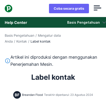
Coba secara gratis
Help Center
Basis Pengetahuan
Basis Pengetahuan
/
Mengatur data
Basis Pengetahuan
Anda
/
Kontak
/
Label kontak
Status
Artikel ini diproduksi dengan menggunakan
Hubungi Staf Dukungan
Teks ini diterjemahkan dari bahasa Inggris dengan mengg
Penerjemahan Mesin.
Label kontak
BF
Breandan Flood
Terakhir diperbarui: 23 Agustus 2024