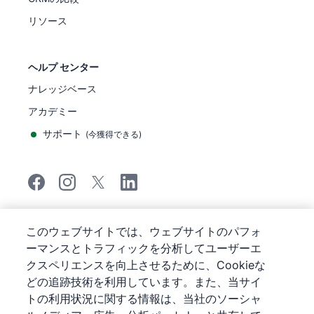
リソース
ヘルプ センター
ナレッジベース
アカデミー
サポート
(
今獲得できる
)
©
2026
Pipedrive
このウェブサイトでは、ウェブサイトのパフォ
Pipedrive
サービス利用規約
ーマンスとトラフィックを分析してユーザーエ
Pipedrive
プライバシー通知
クスペリエンスを向上させるために、Cookieな
サイトマップ
どの追跡技術を利用しています。また、当サイ
クッキーに関する通知
トの利用状況に関する情報は、当社のソーシャ
Cookie 優先設定