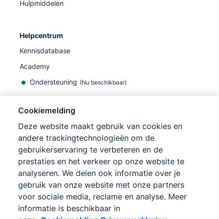
Hulpmiddelen
Helpcentrum
Kennisdatabase
Academy
Ondersteuning
(
Nu beschikbaar
)
Cookiemelding
Deze website maakt gebruik van cookies en
andere trackingtechnologieën om de
©
2026
Pipedrive
gebruikerservaring te verbeteren en de
Pipedrive
Gebruiksvoorwaarden
prestaties en het verkeer op onze website te
Pipedrive
Privacyverklaring
analyseren. We delen ook informatie over je
Siteoverzicht
gebruik van onze website met onze partners
Cookiemelding
voor sociale media, reclame en analyse. Meer
Cookievoorkeuren
informatie is beschikbaar in
Pipedrive is een online CRM voor sales.