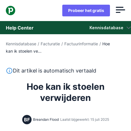
Probeer het gratis
Help Center
Kennisdatabase
Kennisdatabase
/
Facturatie
/
Factuurinformatie
/
Hoe
Kennisdatabase
kan ik stoelen ve...
Status
Deze tekst is automatisch vertaald uit het Engels, zon
Dit artikel is automatisch vertaald
Neem contact op met het ondersteuningsteam
Hoe kan ik stoelen
verwijderen
BF
Breandan Flood
Laatst bijgewerkt: 15 juli 2025