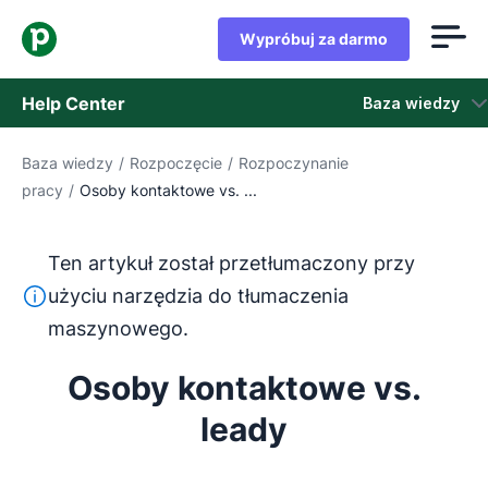
Wypróbuj za darmo
Help Center
Baza wiedzy
Baza wiedzy
/
Rozpoczęcie
/
Rozpoczynanie
Baza wiedzy
pracy
/
Osoby kontaktowe vs. ...
Stan
Ten artykuł został przetłumaczony przy
Skontaktuj się z obsługą klienta
Ten tekst został przetłumaczony z języka angielskiego
użyciu narzędzia do tłumaczenia
maszynowego.
Osoby kontaktowe vs.
leady