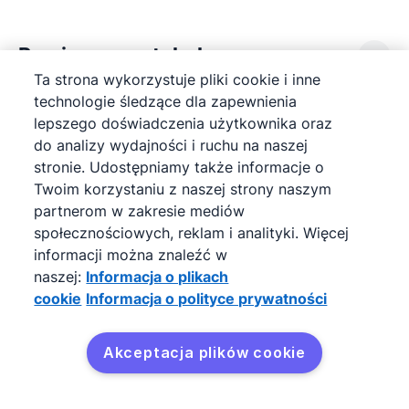
Powiązane artykuły
Ta strona wykorzystuje pliki cookie i inne
technologie śledzące dla zapewnienia
Prawdopodobieństwo w Pipedrive
lepszego doświadczenia użytkownika oraz
do analizy wydajności i ruchu na naszej
Importowanie followersów i uczestników
stronie. Udostępniamy także informacje o
Twoim korzystaniu z naszej strony naszym
Szukaj: znajdowanie tego, czego potrzebujesz
partnerom w zakresie mediów
społecznościowych, reklam i analityki. Więcej
Jak mogę ustawić prawdopodobieństwo etapu?
informacji można znaleźć w
naszej:
Informacja o plikach
Aktualizowanie danych Pipedrive za pomocą
cookie
Informacja o polityce prywatności
arkusza kalkulacyjnego
Akceptacja plików cookie