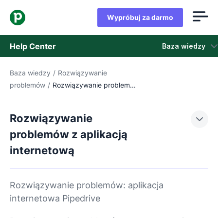
Wypróbuj za darmo
Help Center
Baza wiedzy
Baza wiedzy
/
Rozwiązywanie
Baza wiedzy
problemów
/
Rozwiązywanie problem...
Stan
Rozwiązywanie
Skontaktuj się z obsługą klienta
problemów z aplikacją
internetową
Rozwiązywanie problemów: aplikacja
internetowa Pipedrive