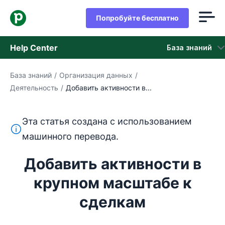
Попробуйте бесплатно
Help Center
База знаний
База знаний
/
Организация данных
/
База знаний
Деятельность
/
Добавить активности в...
Состояние
Эта статья создана с использованием
обращайтесь в службу поддержки
Этот текст переведен с английского языка с помощ
машинного перевода.
Добавить активности в
крупном масштабе к
сделкам