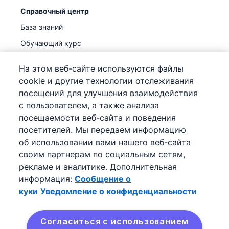
Справочный центр
База знаний
Обучающий курс
Поддержка
(
Уже доступно
)
На этом веб-сайте используются файлы
cookie и другие технологии отслеживания
посещений для улучшения взаимодействия
с пользователем, а также анализа
посещаемости веб-сайта и поведения
©
2026
Pipedrive
посетителей. Мы передаем информацию
Pipedrive
Условия предоставления услуг
об использовании вами нашего веб-сайта
Pipedrive
Уведомление о конфиденциальности
своим партнерам по социальным сетям,
Карта сайта
рекламе и аналитике. Дополнительная
Сообщение о куки
информация:
Сообщение о
Настройки файлов cookie
куки
Уведомление о конфиденциальности
Pipedrive – онлайн-CRM для продаж.
Согласиться с использованием