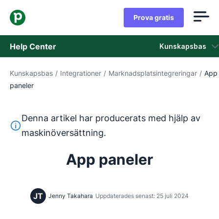
Prova gratis
Help Center
Kunskapsbas
Kunskapsbas
/
Integrationer
/
Marknadsplatsintegreringar
/
App
Kunskapsbas
paneler
Status
Denna artikel har producerats med hjälp av
Kontaka kundtjänst
Denna text har översatts från engelska med hjälp av ett 
maskinöversättning.
App paneler
JT
Jenny Takahara
Uppdaterades senast: 25 juli 2024