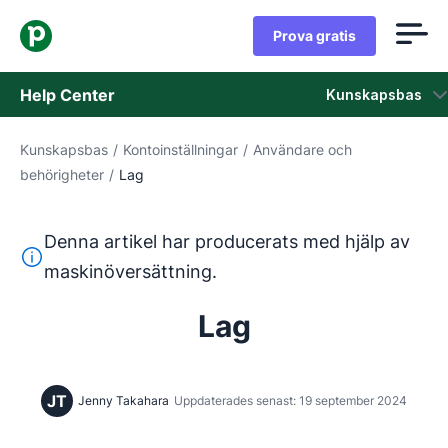
Prova gratis
Help Center
Kunskapsbas
Kunskapsbas
/
Kontoinställningar
/
Användare och
Kunskapsbas
behörigheter
/
Lag
Status
Denna artikel har producerats med hjälp av
Kontaka kundtjänst
Denna text har översatts från engelska med hjälp av ett 
maskinöversättning.
Lag
JT
Jenny Takahara
Uppdaterades senast: 19 september 2024