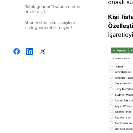
onaylı s
“İstek gönder” butonu neden
devre dışı?
Kişi lis
Abonelikten çıkmış kişilere
Özelleşti
istek gönderebilir miyim?
işaretley