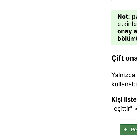
Not:
p
etkinle
onay a
bölüm
Çift ona
Yalnızca
kullanabil
Kişi lis
"eşittir"