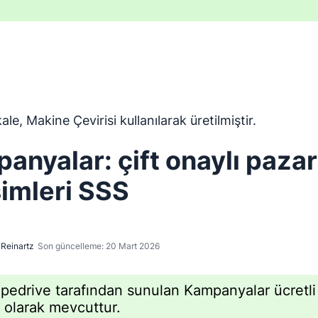
ngilizceden Makine Çevirisi aracı kullanılarak çevrilmiştir ve
le, Makine Çevirisi kullanılarak üretilmiştir.
anyalar: çift onaylı paza
şimleri SSS
Reinartz
Son güncelleme: 20 Mart 2026
pedrive tarafından sunulan Kampanyalar ücretli 
i olarak mevcuttur.