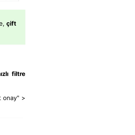
de,
çift
ızlı filtre
ft onay" >