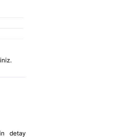
iniz.
zin detay