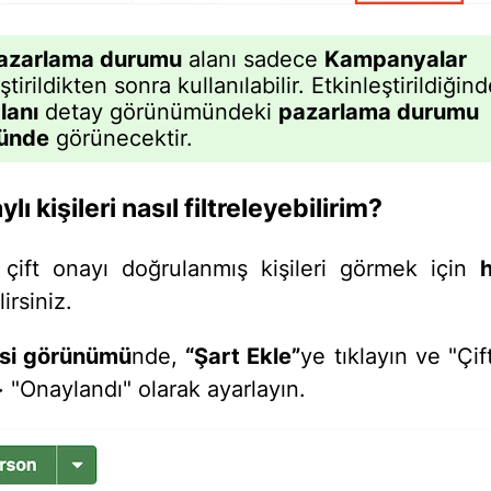
azarlama durumu
alanı sadece
Kampanyalar
ştirildikten sonra kullanılabilir. Etkinleştirildiğin
lanı
detay görünümündeki
pazarlama durumu
ünde
görünecektir.
ylı kişileri nasıl filtreleyebilirim?
 çift onayı doğrulanmış kişileri görmek için
h
irsiniz.
tesi görünümü
nde,
“Şart Ekle”
ye tıklayın ve "Çi
 > "Onaylandı" olarak ayarlayın.