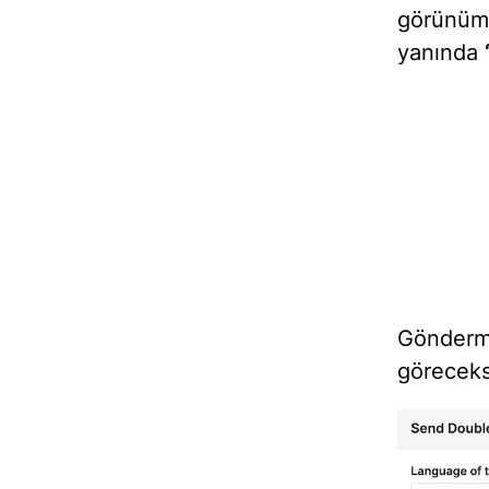
görünüm
yanında
Gönder
göreceks