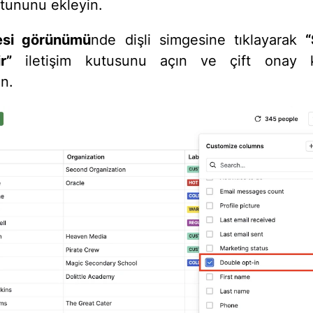
ütununu ekleyin.
tesi görünümü
nde dişli simgesine tıklayarak
“
r”
iletişim kutusunu açın ve çift onay 
in.