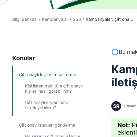
Bilgi Bankası
/
Kampanyalar
/
SSS
/
Kampanyalar: çift ona...
Bu metin, İ
Bu maka
Konular
Kamp
Çift onaylı kişileri tespit etme
ileti
Kişi listemdeki tüm çift onaylı
kişileri nasıl görebilirim?
Çift onaylı kişileri nasıl
SR
Steven 
filtreleyebilirim?
Not:
Pi
Çift onay istekleri gönderme
eklent
Bir kişi için çift onay isteğini