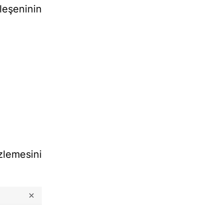
leşeninin
emesini