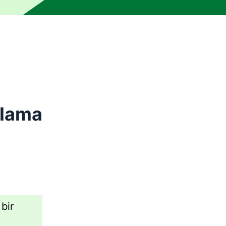
 bir insan editör tarafından kontrol edilmemiştir. Makine, hat
rlama
bir