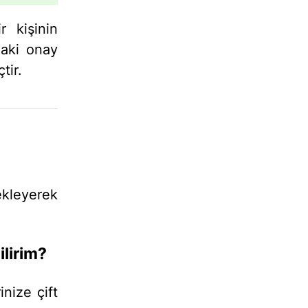
r kişinin
daki onay
tir.
 ekleyerek
ilirim?
nize çift