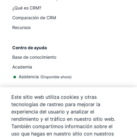
¿Qué es CRM?
Comparación de CRM
Recursos
Centro de ayuda
Base de conocimiento
Academia
Asistencia
(
Disponible ahora
)
Este sitio web utiliza cookies y otras
tecnologías de rastreo para mejorar la
experiencia del usuario y analizar el
©
2026
Pipedrive
rendimiento y el tráfico en nuestro sitio web.
Pipedrive
Términos de servicio
También compartimos información sobre el
Pipedrive
Aviso de privacidad
uso que hagas en nuestro sitio con nuestros
Mapa del sitio