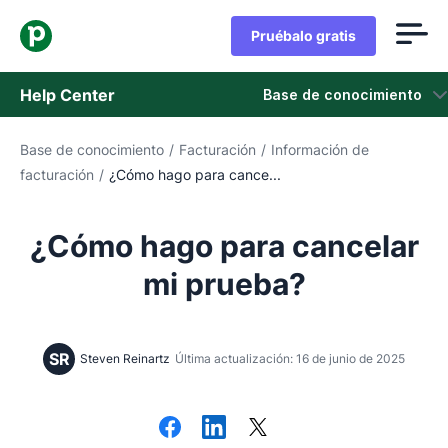
Pruébalo gratis
Help Center
Base de conocimiento
Base de conocimiento
/
Facturación
/
Información de
Base de conocimiento
facturación
/
¿Cómo hago para cance...
Estado
¿Cómo hago para cancelar
Contáctanos
mi prueba?
SR
Steven Reinartz
Última actualización: 16 de junio de 2025