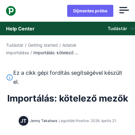
Díjmentes próba
Help Center
Tudástár
Tudástár
/
Getting started
/
Adatok
Tudástár
importálása
/
Importálás: kötelező ...
Állapot
Ez a cikk gépi fordítás segítségével készült
Vegye fel a kapcsolatot az ügyfélszolgálattal
Ez a szöveg gépi fordítóeszközzel lett lefordítva angolr
el.
Importálás: kötelező mezők
JT
Jenny Takahara
Legutóbb frissítve: 2026. április 21.