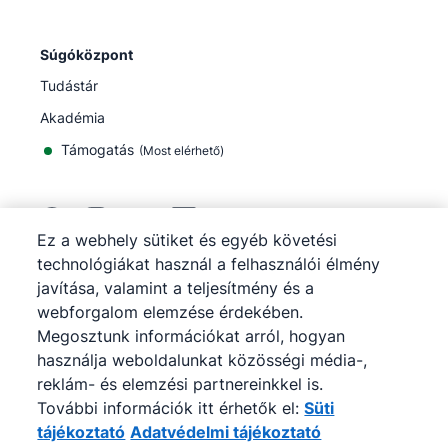
Súgóközpont
Tudástár
Akadémia
Támogatás
(
Most elérhető
)
Ez a webhely sütiket és egyéb követési
technológiákat használ a felhasználói élmény
©
2026
Pipedrive
javítása, valamint a teljesítmény és a
Pipedrive
Szolgáltatási feltételek
webforgalom elemzése érdekében.
Pipedrive
Adatvédelmi tájékoztató
Megosztunk információkat arról, hogyan
Webhelytérkép
használja weboldalunkat közösségi média-,
Sütiértesítés
reklám- és elemzési partnereinkkel is.
Cookie-beállítások
További információk itt érhetők el:
Süti
A Pipedrive egy webalapú értékesítési CRM.
tájékoztató
Adatvédelmi tájékoztató