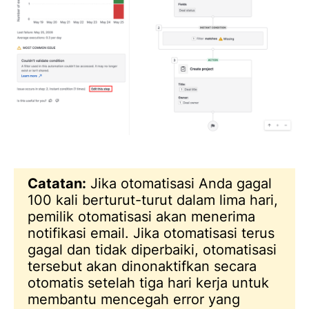
Catatan:
Jika otomatisasi Anda gagal
100 kali berturut-turut dalam lima hari,
pemilik otomatisasi akan menerima
notifikasi email. Jika otomatisasi terus
gagal dan tidak diperbaiki, otomatisasi
tersebut akan dinonaktifkan secara
otomatis setelah tiga hari kerja untuk
membantu mencegah error yang