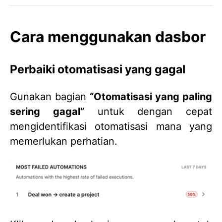
Cara menggunakan dasbor
Perbaiki otomatisasi yang gagal
Gunakan bagian
“Otomatisasi yang paling
sering gagal”
untuk dengan cepat
mengidentifikasi otomatisasi mana yang
memerlukan perhatian.