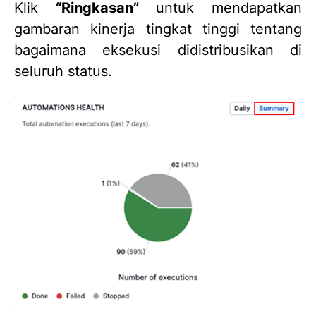
Klik
“Ringkasan”
untuk mendapatkan
gambaran kinerja tingkat tinggi tentang
bagaimana eksekusi didistribusikan di
seluruh status.