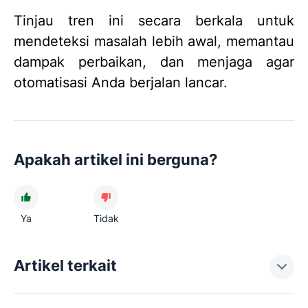
Tinjau tren ini secara berkala untuk
mendeteksi masalah lebih awal, memantau
dampak perbaikan, dan menjaga agar
otomatisasi Anda berjalan lancar.
Apakah artikel ini berguna?
Ya
Tidak
Artikel terkait