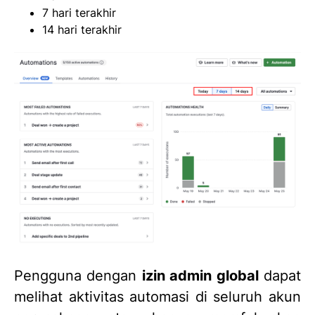
7 hari terakhir
14 hari terakhir
Pengguna dengan
izin admin global
dapat
melihat aktivitas automasi di seluruh akun