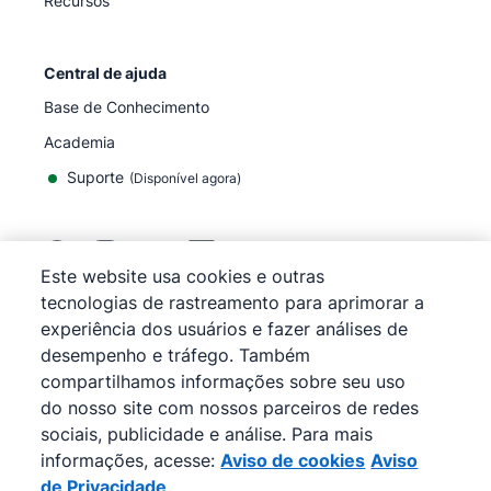
Recursos
Central de ajuda
Base de Conhecimento
Academia
Suporte
(
Disponível agora
)
Este website usa cookies e outras
tecnologias de rastreamento para aprimorar a
©
2026
Pipedrive
experiência dos usuários e fazer análises de
Pipedrive
Termos de Serviço
desempenho e tráfego. Também
Pipedrive
Aviso de Privacidade
compartilhamos informações sobre seu uso
Mapa do site
do nosso site com nossos parceiros de redes
Aviso de cookies
sociais, publicidade e análise. Para mais
Preferências de cookies
informações, acesse:
Aviso de cookies
Aviso
O Pipedrive é um CRM de vendas baseado na web.
de Privacidade