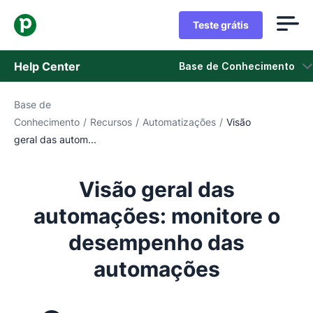
Teste grátis
Help Center
Base de Conhecimento
Base de
Base de Conhecimento
Conhecimento
/
Recursos
/
Automatizações
/
Visão
geral das autom...
Status
Fale com o Suporte
Visão geral das
automações: monitore o
desempenho das
automações