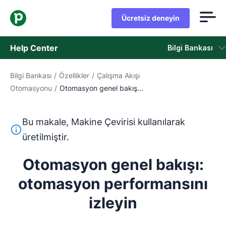
Ücretsiz deneyin
Help Center
Bilgi Bankası
Bilgi Bankası
/
Özellikler
/
Çalışma Akışı
Bilgi Bankası
Otomasyonu
/
Otomasyon genel bakış...
Durum
Bu makale, Makine Çevirisi kullanılarak
Destek Birimiyle İletişime Geçin
Bu metin, İngilizceden Makine Çevirisi aracı kullanılarak ç
üretilmiştir.
Otomasyon genel bakışı:
otomasyon performansını
izleyin