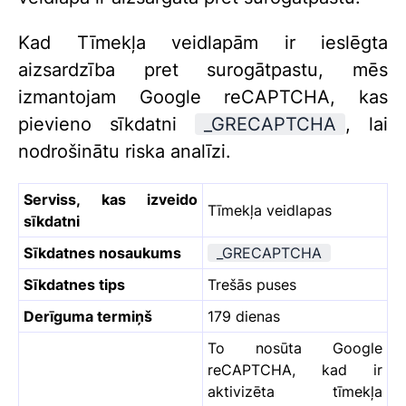
Kad Tīmekļa veidlapām ir ieslēgta
aizsardzība pret surogātpastu, mēs
izmantojam Google reCAPTCHA, kas
pievieno sīkdatni
_GRECAPTCHA
, lai
nodrošinātu riska analīzi.
Serviss, kas izveido
Tīmekļa veidlapas
sīkdatni
Sīkdatnes nosaukums
_GRECAPTCHA
Sīkdatnes tips
Trešās puses
Derīguma termiņš
179 dienas
To nosūta Google
reCAPTCHA, kad ir
aktivizēta tīmekļa