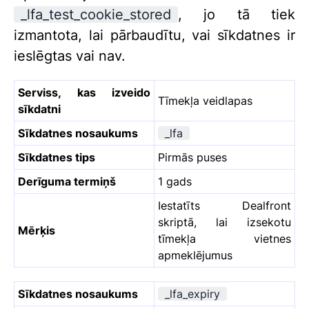
_lfa_test_cookie_stored
, jo tā tiek
izmantota, lai pārbaudītu, vai sīkdatnes ir
ieslēgtas vai nav.
Serviss, kas izveido
Tīmekļa veidlapas
sīkdatni
Sīkdatnes nosaukums
_lfa
Sīkdatnes tips
Pirmās puses
Derīguma termiņš
1 gads
Iestatīts Dealfront
skriptā, lai izsekotu
Mērķis
tīmekļa vietnes
apmeklējumus
Sīkdatnes nosaukums
_lfa_expiry