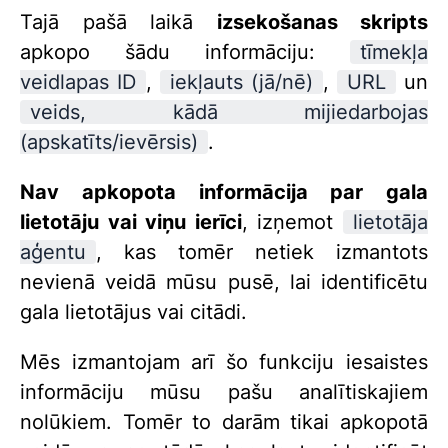
Tajā pašā laikā
izsekošanas skripts
apkopo šādu informāciju:
tīmekļa
veidlapas ID
,
iekļauts (jā/nē)
,
URL
un
veids, kādā mijiedarbojas
(apskatīts/ievērsis)
.
Nav apkopota informācija par gala
lietotāju vai viņu ierīci
, izņemot
lietotāja
aģentu
, kas tomēr netiek izmantots
nevienā veidā mūsu pusē, lai identificētu
gala lietotājus vai citādi.
Mēs izmantojam arī šo funkciju iesaistes
informāciju mūsu pašu analītiskajiem
nolūkiem. Tomēr to darām tikai apkopotā