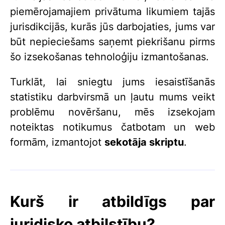
piemērojamajiem privātuma likumiem tajās
jurisdikcijās, kurās jūs darbojaties, jums var
būt nepieciešams saņemt piekrišanu pirms
šo izsekošanas tehnoloģiju izmantošanas.
Turklāt, lai sniegtu jums iesaistīšanās
statistiku darbvirsmā un ļautu mums veikt
problēmu novēršanu, mēs izsekojam
noteiktas notikumus čatbotam un web
formām, izmantojot
sekotāja skriptu
.
Kurš ir atbildīgs par
juridisko atbilstību?