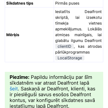
Sīkdatnes tips
Pirmās puses
Iestatīts Dealfront
skriptā, lai izsekotu
tīmekļa vietnes
apmeklējumus. Lokālās
Mērķis
atmiņas mainīgais, lai
glabātu ilgumu Dealfront
clientID
, kas atrodas
pārlūkprogrammas
LocalStorage
Piezīme:
Papildu informāciju par šīm
sīkdatnēm var atrast Dealfront lapā
šeit
. Saskaņā ar Dealfront, klienti, kas
ir pieslēguši savus esošos Dealfront
kontus, var konfigurēt sīkdatnes savā
iestatījumu lapā Dealfront.