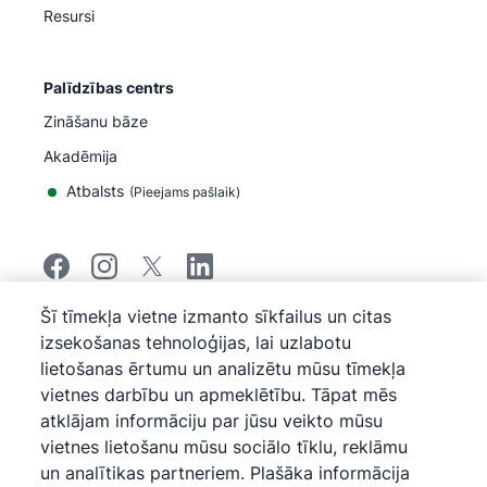
Resursi
Palīdzības centrs
Zināšanu bāze
Akadēmija
Atbalsts
(
Pieejams pašlaik
)
Šī tīmekļa vietne izmanto sīkfailus un citas
©
2026
Pipedrive
izsekošanas tehnoloģijas, lai uzlabotu
Pipedrive
Pakalpojumu sniegšanas noteikumi
lietošanas ērtumu un analizētu mūsu tīmekļa
Pipedrive
Privātuma paziņojums
vietnes darbību un apmeklētību. Tāpat mēs
Vietnes karte
atklājam informāciju par jūsu veikto mūsu
Sīkfailu politika
vietnes lietošanu mūsu sociālo tīklu, reklāmu
Sīkfailu preferences
un analītikas partneriem. Plašāka informācija
Pipedrive ir uz tīmekļa bāzes veidota pārdošanas CRM