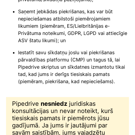
Saņemt jebkādas piekrišanas, kas var būt
nepieciešamas atbilstoši piemērojamiem
likumiem (piemēram, ES/Lielbritānijas e-
Privātuma noteikumi, GDPR, LGPD vai attiecīgie
ASV štatu likumi); un
Iestatīt savu sīkdatņu joslu vai piekrišanas
pārvaldības platformu (CMP) un tagus tā, lai
Pipedrive skriptus un sīkdatnes izmantotu tikai
tad, kad jums ir derīgs tiesiskais pamats
(piemēram, piekrišana, kad nepieciešams).
Pipedrive
nesniedz
juridiskas
konsultācijas un nevar noteikt, kurš
tiesiskais pamats ir piemērots jūsu
gadījumā. Ja jums ir jautājumi par
savām saistībām, jums vajadzētu