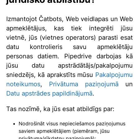
Izmantojot Čatbots, Web veidlapas un Web
apmeklētājus, kas tiek integrēti jūsu
vietnē, jūs (vietnes operators) parasti esat
datu kontrolieris savu apmeklētāju
personas datiem. Pipedrive darbojas kā
jūsu datu apstrādātājs/pakalpojumu
sniedzējs, kā aprakstīts mūsu
Pakalpojumu
noteikumos
,
Privātuma paziņojumā
un
Datu apstrādes papildinājumā
.
Tas nozīmē, ka jūs esat atbildīgs par:
Nodrošināt visus nepieciešamos paziņojumus
saviem apmeklētājiem (piemēram, jūsu
privātuma/sīkdatņu paziņojumā);