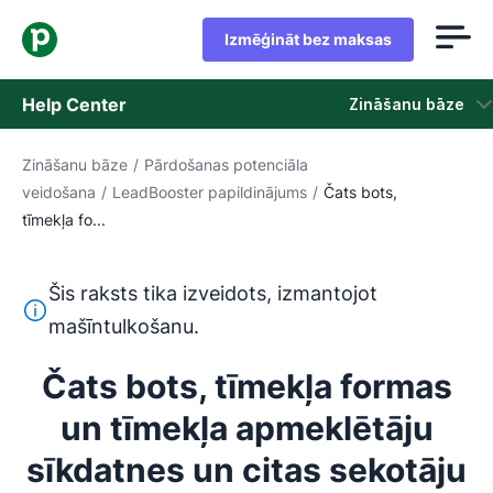
Izmēģināt bez maksas
Help Center
Zināšanu bāze
Zināšanu bāze
/
Pārdošanas potenciāla
Zināšanu bāze
veidošana
/
LeadBooster papildinājums
/
Čats bots,
tīmekļa fo...
Statuss
Sazināties ar atbalsta dienestu
Šis raksts tika izveidots, izmantojot
Šis teksts ir tulkots no angļu valodas, izmantojot mašīntu
mašīntulkošanu.
Čats bots, tīmekļa formas
un tīmekļa apmeklētāju
sīkdatnes un citas sekotāju