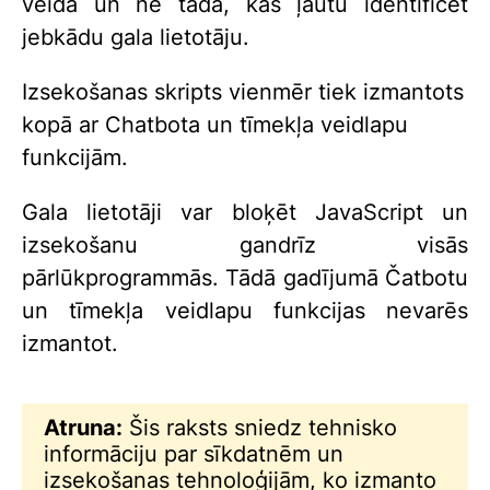
veidā un ne tādā, kas ļautu identificēt
jebkādu gala lietotāju.
Izsekošanas skripts vienmēr tiek izmantots
kopā ar Chatbota un tīmekļa veidlapu
funkcijām.
Gala lietotāji var bloķēt JavaScript un
izsekošanu gandrīz visās
pārlūkprogrammās. Tādā gadījumā Čatbotu
un tīmekļa veidlapu funkcijas nevarēs
izmantot.
Atruna:
Šis raksts sniedz tehnisko
informāciju par sīkdatnēm un
izsekošanas tehnoloģijām, ko izmanto