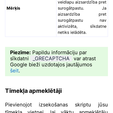
veidlapu aizsardzība pret
Mērķis
surogātpastu. Ja
aizsardzība pret
surogātpastu nav
aktivizēta, sīkdatne
netiks ielādēta.
Piezīme:
Papildu informāciju par
sīkdatni
_GRECAPTCHA
var atrast
Google bieži uzdotajos jautājumos
šeit
.
Tīmekļa apmeklētāji
Pievienojot izsekošanas skriptu jūsu
tīmekļa vietnei, lai vāktu apmeklētāju