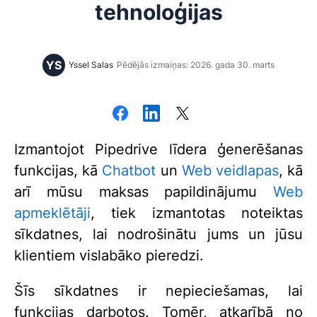
tehnoloģijas
YS
Yssel Salas
Pēdējās izmaiņas: 2026. gada 30. marts
Izmantojot Pipedrive līdera ģenerēšanas
funkcijas, kā
Chatbot
un
Web veidlapas
, kā
arī mūsu maksas papildinājumu
Web
apmeklētāji
, tiek izmantotas noteiktas
sīkdatnes, lai nodrošinātu jums un jūsu
klientiem vislabāko pieredzi.
Šīs sīkdatnes ir nepieciešamas, lai
funkcijas darbotos. Tomēr, atkarībā no