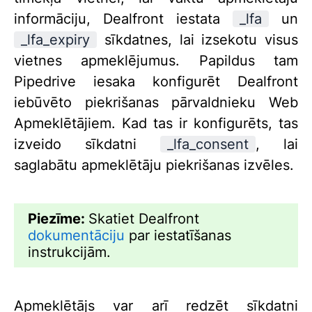
informāciju, Dealfront iestata
_lfa
un
_lfa_expiry
sīkdatnes, lai izsekotu visus
vietnes apmeklējumus. Papildus tam
Pipedrive iesaka konfigurēt Dealfront
iebūvēto piekrišanas pārvaldnieku Web
Apmeklētājiem. Kad tas ir konfigurēts, tas
izveido sīkdatni
_lfa_consent
, lai
saglabātu apmeklētāju piekrišanas izvēles.
Piezīme:
Skatiet Dealfront
dokumentāciju
par iestatīšanas
instrukcijām.
Apmeklētājs var arī redzēt sīkdatni