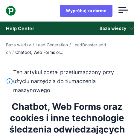
Wypróbuj za darmo
Help Center
Baza wiedzy
Baza wiedzy
/
Lead Generation
/
LeadBooster add-
Baza wiedzy
on
/
Chatbot, Web Forms or...
Stan
Ten artykuł został przetłumaczony przy
Skontaktuj się z obsługą klienta
Ten tekst został przetłumaczony z języka angielskiego
użyciu narzędzia do tłumaczenia
maszynowego.
Chatbot, Web Forms oraz
cookies i inne technologie
śledzenia odwiedzających