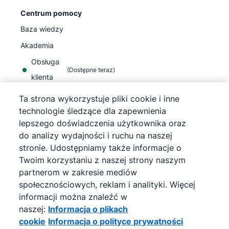
Centrum pomocy
Baza wiedzy
Akademia
Obsługa
(
Dostępne teraz
)
klienta
Ta strona wykorzystuje pliki cookie i inne
technologie śledzące dla zapewnienia
lepszego doświadczenia użytkownika oraz
do analizy wydajności i ruchu na naszej
©
2026
Pipedrive
stronie. Udostępniamy także informacje o
Pipedrive
Warunki korzystania z usługi
Twoim korzystaniu z naszej strony naszym
Pipedrive
Informacja o polityce prywatności
partnerom w zakresie mediów
Mapa strony
społecznościowych, reklam i analityki. Więcej
Informacja o plikach cookie
informacji można znaleźć w
Preferencje plików cookie
naszej:
Informacja o plikach
Pipedrive to internetowy CRM sprzedaży.
cookie
Informacja o polityce prywatności