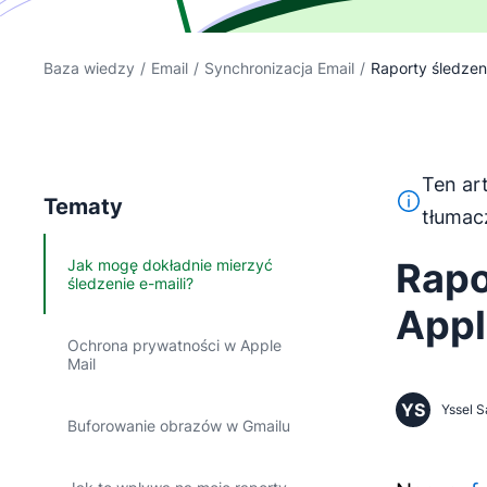
Baza wiedzy
/
Email
/
Synchronizacja Email
/
Raporty śledzeni
Ten ar
Ten tekst 
Tematy
tłumac
Rapo
Jak mogę dokładnie mierzyć
śledzenie e-maili?
Appl
Ochrona prywatności w Apple
Mail
YS
Yssel S
Buforowanie obrazów w Gmailu