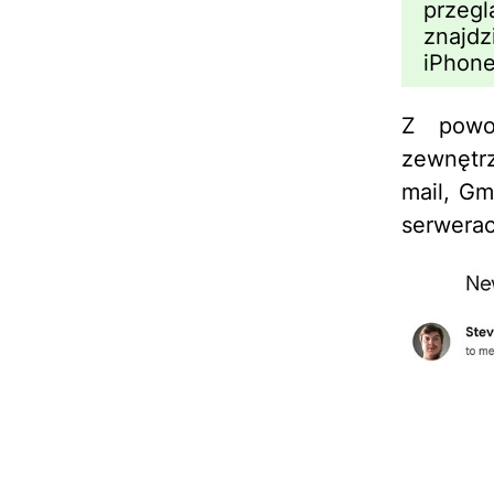
przegl
znajd
iPhone
Z powo
zewnętr
mail, Gm
serwerac