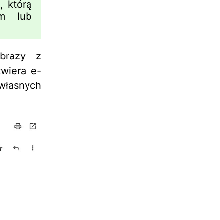
, którą
em lub
brazy z
wiera e-
 własnych