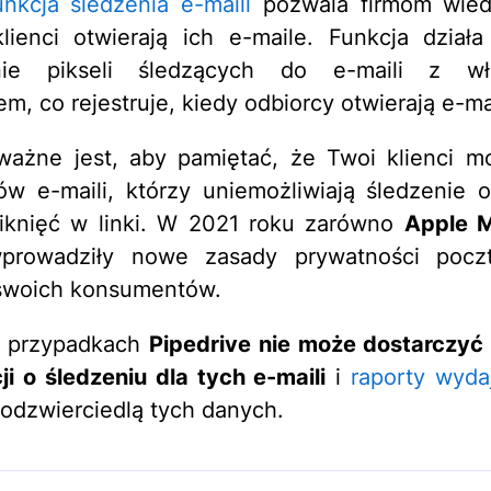
unkcja śledzenia e-maili
pozwala firmom wiedz
lienci otwierają ich e-maile. Funkcja dział
nie pikseli śledzących do e-maili z wł
em, co rejestruje, kiedy odbiorcy otwierają e-ma
ważne jest, aby pamiętać, że Twoi klienci m
w e-maili, którzy uniemożliwiają śledzenie 
kliknięć w linki. W 2021 roku zarówno
Apple M
rowadziły nowe zasady prywatności pocz
 swoich konsumentów.
h przypadkach
Pipedrive nie może dostarczyć
ji o śledzeniu dla tych e-maili
i
raporty wyda
odzwierciedlą tych danych.