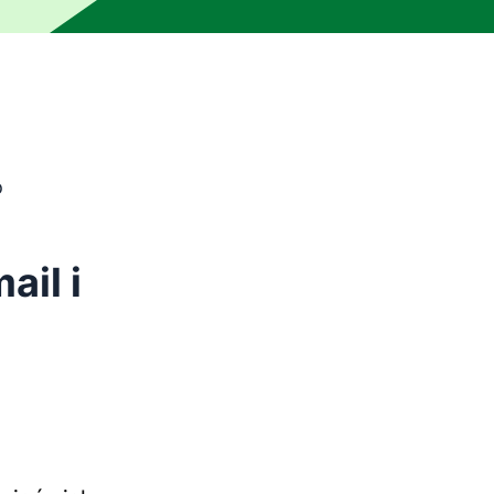
o
rzędzia do tłumaczenia maszynowego i nie został zweryfik
ail i