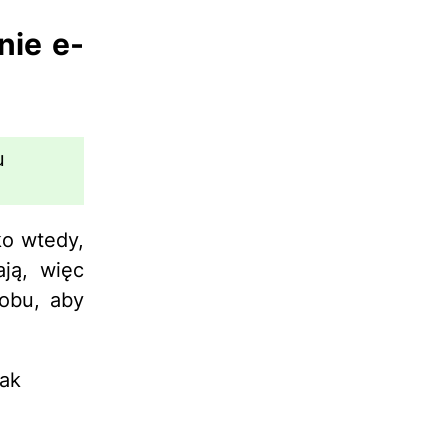
nie e-
u
ko wtedy,
ją, więc
sobu, aby
jak