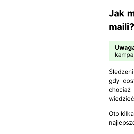
Jak m
maili
Uwag
kampa
Śledzeni
gdy dos
chociaż 
wiedzieć
Oto kilk
najlepsz