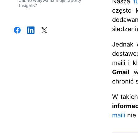
Jak to wpływa na moje raporty
Nasza
f
Insights?
często k
dodawa
śledzeni
Jednak 
dostawcó
maili i 
Gmail
wp
chronić
W takic
informac
maili
nie 