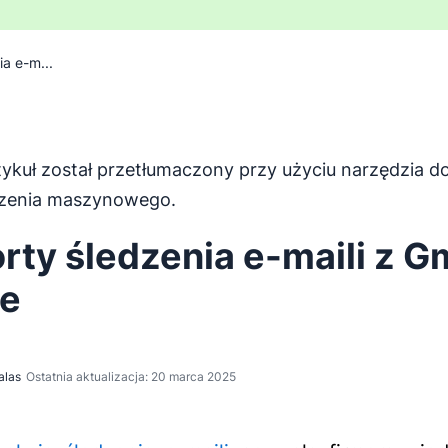
a e-m...
tykuł został przetłumaczony przy użyciu narzędzia d
został przetłumaczony z języka angielskiego za pomocą na
zenia maszynowego.
rty śledzenia e-maili z Gm
e
alas
Ostatnia aktualizacja: 20 marca 2025