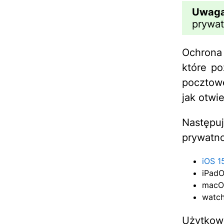
Uwa
prywat
Ochrona
które po
pocztowe
jak otwie
Następ
prywatno
iOS 1
iPadO
macO
watc
Użytkow