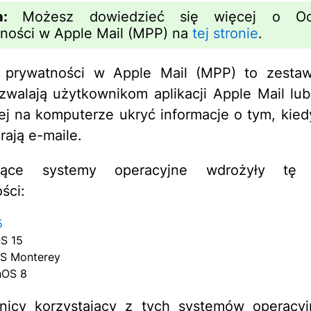
ga:
Możesz dowiedzieć się więcej o Oc
ności w Apple Mail (MPP) na
tej stronie
.
 prywatności w Apple Mail (MPP) to zestaw 
zwalają użytkownikom aplikacji Apple Mail lub 
j na komputerze ukryć informacje o tym, kiedy
rają e-maile.
ujące systemy operacyjne wdrożyły tę 
ści:
5
S 15
S Monterey
hOS 8
nicy korzystający z tych systemów operacyj