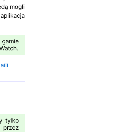
ędą mogli
aplikacja
 gamie
 Watch.
ili
 tylko
 przez