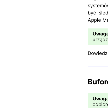
systemów
być śled
Apple Ma
Uwag
urządz
Dowiedz 
Bufor
Uwag
odbio