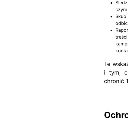
Śledz
czyni
Skup 
odbic
Rapor
treśc
kampa
konta
Te wskaź
i tym, 
chronić
Ochro