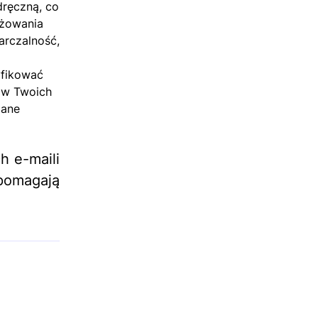
dręczną, co
ażowania
arczalność,
yfikować
i w Twoich
dane
h e-maili
pomagają