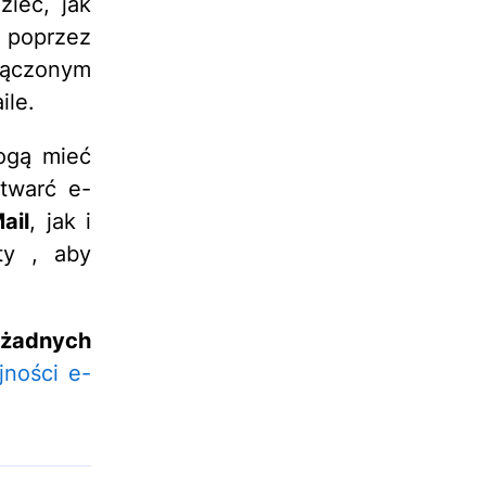
ieć, jak
a poprzez
ączonym
ile.
ogą mieć
otwarć e-
ail
, jak i
ty
, aby
 żadnych
jności e-