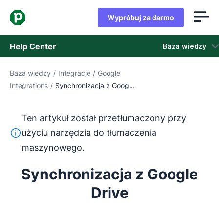
Wypróbuj za darmo
Help Center
Baza wiedzy
Baza wiedzy
/
Integracje
/
Google
Baza wiedzy
Integrations
/
Synchronizacja z Goog...
Stan
Ten artykuł został przetłumaczony przy
Skontaktuj się z obsługą klienta
Ten tekst został przetłumaczony z języka angielskiego
użyciu narzędzia do tłumaczenia
maszynowego.
Synchronizacja z Google
Drive