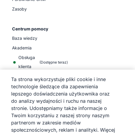
Zasoby
Centrum pomocy
Baza wiedzy
Akademia
Obsługa
(
Dostępne teraz
)
klienta
Ta strona wykorzystuje pliki cookie i inne
technologie śledzące dla zapewnienia
lepszego doświadczenia użytkownika oraz
do analizy wydajności i ruchu na naszej
©
2026
Pipedrive
stronie. Udostępniamy także informacje o
Pipedrive
Warunki korzystania z usługi
Twoim korzystaniu z naszej strony naszym
Pipedrive
Informacja o polityce prywatności
partnerom w zakresie mediów
Mapa strony
społecznościowych, reklam i analityki. Więcej
Informacja o plikach cookie