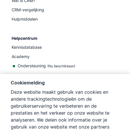
Wat is CRM?
CRM-vergelijking
Hulpmiddelen
Helpcentrum
Kennisdatabase
Academy
Ondersteuning
(
Nu beschikbaar
)
Cookiemelding
Deze website maakt gebruik van cookies en
andere trackingtechnologieën om de
©
2026
Pipedrive
gebruikerservaring te verbeteren en de
Pipedrive
Gebruiksvoorwaarden
prestaties en het verkeer op onze website te
Pipedrive
Privacyverklaring
analyseren. We delen ook informatie over je
Siteoverzicht
gebruik van onze website met onze partners
Cookiemelding