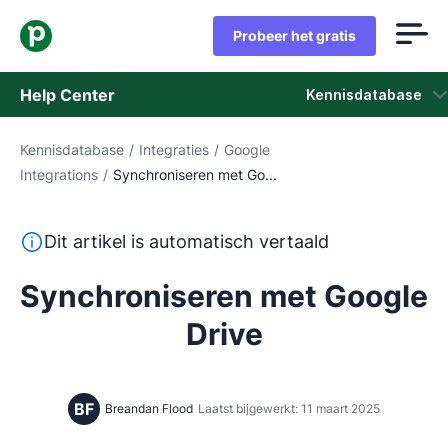
Probeer het gratis
Help Center
Kennisdatabase
Kennisdatabase
/
Integraties
/
Google
Kennisdatabase
Integrations
/
Synchroniseren met Go...
Status
Deze tekst is automatisch vertaald uit het Engels, zon
Dit artikel is automatisch vertaald
Neem contact op met het ondersteuningsteam
Synchroniseren met Google
Drive
BF
Breandan Flood
Laatst bijgewerkt: 11 maart 2025