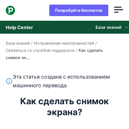
Попробуйте бесплатно
Help Center
База знаний
База знаний
/
Исправление неисправностей
/
База знаний
Связаться со службой поддержки
/
Как сделать
снимок эк...
Состояние
обращайтесь в службу поддержки
Эта статья создана с использованием
Этот текст переведен с английского языка с помощ
машинного перевода.
Как сделать снимок
экрана?