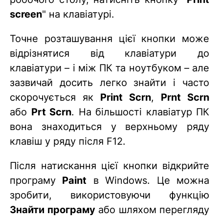
screen
" на клавіатурі.
Точне розташування цієї кнопки може
відрізнятися від клавіатури до
клавіатури – і між ПК та ноутбуком – але
зазвичай досить легко знайти і часто
скорочується як
Print Scrn
,
Prnt Scrn
або
Prt Scrn
. На більшості клавіатур ПК
вона знаходиться у верхньому ряду
клавіш у ряду після F12.
Після натискання цієї кнопки відкрийте
програму
Paint
в Windows. Це можна
зробити, використовуючи функцію
Знайти програму
або шляхом перегляду