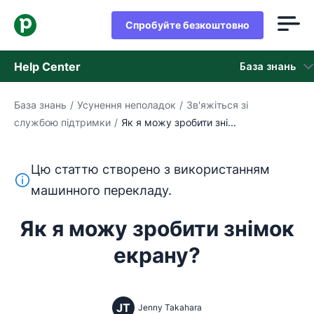
Спробуйте безкоштовно
Help Center
База знань
База знань
/
Усунення неполадок
/
Зв'яжіться зі
База знань
службою підтримки
/
Як я можу зробити зні...
Стан
Цю статтю створено з використанням
Зверніться в службу підтримки
Цей текст перекладено з англійської мови за допом
машинного перекладу.
Як я можу зробити знімок
екрану?
JT
Jenny Takahara