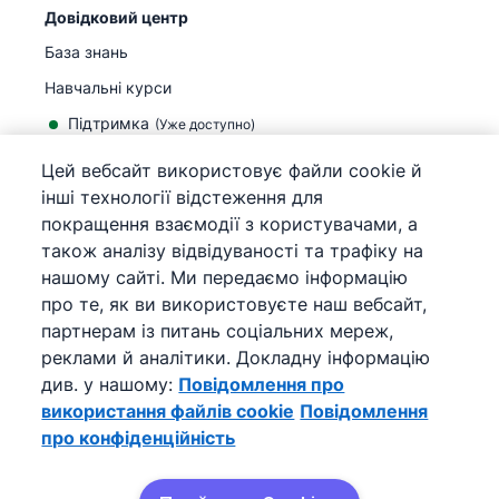
Довідковий центр
База знань
Навчальні курси
Підтримка
(
Уже доступно
)
Цей вебсайт використовує файли cookie й
інші технології відстеження для
покращення взаємодії з користувачами, а
також аналізу відвідуваності та трафіку на
©
2026
Pipedrive
нашому сайті. Ми передаємо інформацію
Pipedrive
Умови використання
про те, як ви використовуєте наш вебсайт,
Pipedrive
Повідомлення про конфіденційність
партнерам із питань соціальних мереж,
Мапа сайту
реклами й аналітики. Докладну інформацію
Повідомлення про використання файлів cookie
див. у нашому:
Повідомлення про
Налаштування файлів cookie
використання файлів cookie
Повідомлення
Pipedrive – це онлайн-CRM для продажів.
про конфіденційність