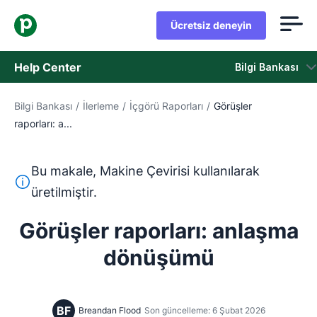
Ücretsiz deneyin
Help Center
Bilgi Bankası
Bilgi Bankası
/
İlerleme
/
İçgörü Raporları
/
Görüşler
Bilgi Bankası
raporları: a...
Durum
Bu makale, Makine Çevirisi kullanılarak
Destek Birimiyle İletişime Geçin
Bu metin, İngilizceden Makine Çevirisi aracı kullanılarak ç
üretilmiştir.
Görüşler raporları: anlaşma
dönüşümü
BF
Breandan Flood
Son güncelleme: 6 Şubat 2026