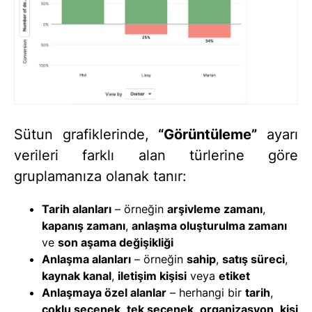
Sütun grafiklerinde,
“Görüntüleme”
ayarı
verileri farklı alan türlerine göre
gruplamanıza olanak tanır:
Tarih alanları
– örneğin
arşivleme zamanı
,
kapanış zamanı
,
anlaşma oluşturulma zamanı
ve
son aşama değişikliği
Anlaşma alanları
– örneğin
sahip
,
satış süreci
,
kaynak kanal
,
iletişim kişisi
veya
etiket
Anlaşmaya özel alanlar
– herhangi bir
tarih
,
çoklu seçenek
,
tek seçenek
,
organizasyon
,
kişi