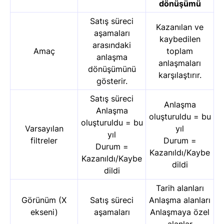
dönüşümü
Satış süreci
Kazanılan ve
aşamaları
kaybedilen
arasındaki
Amaç
toplam
anlaşma
anlaşmaları
dönüşümünü
karşılaştırır.
gösterir.
Satış süreci
Anlaşma
Anlaşma
oluşturuldu = bu
oluşturuldu = bu
Varsayılan
yıl
yıl
filtreler
Durum =
Durum =
Kazanıldı/Kaybe
Kazanıldı/Kaybe
dildi
dildi
Tarih alanları
Görünüm (X
Satış süreci
Anlaşma alanları
ekseni)
aşamaları
Anlaşmaya özel
alanlar