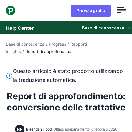
Provalo gratis
Help Center
Base di conoscenza
Base di conoscenza
/
Progress
/
Rapporti
Base di conoscenza
Insights
/
Report di approfondim...
Stato
Questo articolo è stato prodotto utilizzando
Contatta l'assistenza
Questo testo è stato tradotto dall'inglese utilizzando u
la traduzione automatica.
Report di approfondimento:
conversione delle trattative
BF
Breandan Flood
Ultimo aggiornamento: 6 febbraio 2026