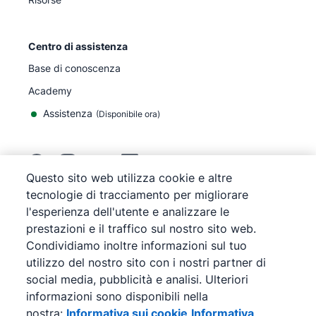
Centro di assistenza
Base di conoscenza
Academy
Assistenza
(
Disponibile ora
)
Questo sito web utilizza cookie e altre
tecnologie di tracciamento per migliorare
©
2026
Pipedrive
l'esperienza dell'utente e analizzare le
Pipedrive
Termini di servizio
prestazioni e il traffico sul nostro sito web.
Pipedrive
Informativa sulla privacy
Condividiamo inoltre informazioni sul tuo
Mappa del sito
utilizzo del nostro sito con i nostri partner di
Informativa sui cookie
social media, pubblicità e analisi. Ulteriori
Preferenze cookie
informazioni sono disponibili nella
Pipedrive è una soluzione CRM di vendite basata su
nostra:
Informativa sui cookie
Informativa