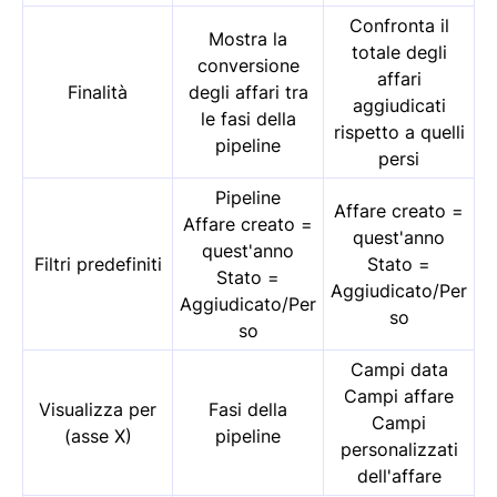
Confronta il
Mostra la
totale degli
conversione
affari
Finalità
degli affari tra
aggiudicati
le fasi della
rispetto a quelli
pipeline
persi
Pipeline
Affare creato =
Affare creato =
quest'anno
quest'anno
Filtri predefiniti
Stato =
Stato =
Aggiudicato/Per
Aggiudicato/Per
so
so
Campi data
Campi affare
Visualizza per
Fasi della
Campi
(asse X)
pipeline
personalizzati
dell'affare