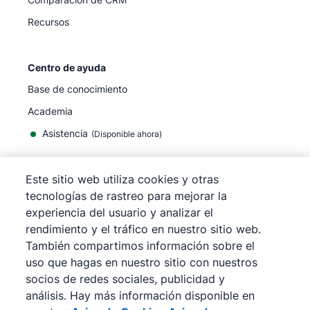
Recursos
Centro de ayuda
Base de conocimiento
Academia
Asistencia
(
Disponible ahora
)
Este sitio web utiliza cookies y otras
tecnologías de rastreo para mejorar la
experiencia del usuario y analizar el
©
2026
Pipedrive
rendimiento y el tráfico en nuestro sitio web.
Pipedrive
Términos de servicio
También compartimos información sobre el
Pipedrive
Aviso de privacidad
uso que hagas en nuestro sitio con nuestros
Mapa del sitio
socios de redes sociales, publicidad y
Aviso de Cookies
análisis. Hay más información disponible en
Preferencias de cookies