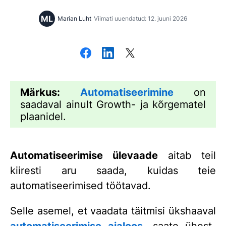
ML
Marian Luht
Viimati uuendatud: 12. juuni 2026
Märkus:
Automatiseerimine
on
saadaval ainult Growth- ja kõrgematel
plaanidel.
Automatiseerimise ülevaade
aitab teil
kiiresti aru saada, kuidas teie
automatiseerimised töötavad.
Selle asemel, et vaadata täitmisi ükshaaval