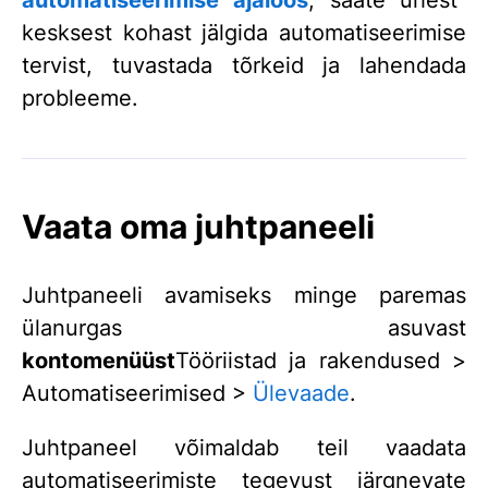
automatiseerimise ajaloos
, saate ühest
kesksest kohast jälgida automatiseerimise
tervist, tuvastada tõrkeid ja lahendada
probleeme.
Vaata oma juhtpaneeli
Juhtpaneeli avamiseks minge paremas
ülanurgas asuvast
kontomenüüst
Tööriistad ja rakendused >
Automatiseerimised >
Ülevaade
.
Juhtpaneel võimaldab teil vaadata
automatiseerimiste tegevust järgnevate