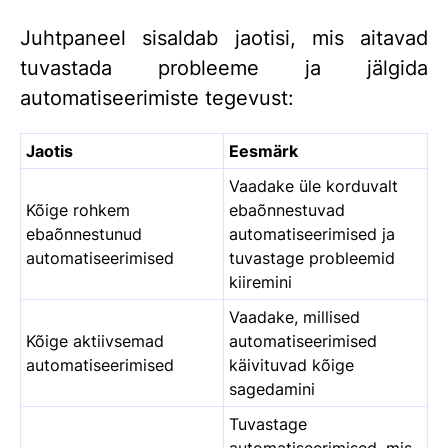
Juhtpaneel sisaldab jaotisi, mis aitavad
tuvastada probleeme ja jälgida
automatiseerimiste tegevust:
Jaotis
Eesmärk
Vaadake üle korduvalt
Kõige rohkem
ebaõnnestuvad
ebaõnnestunud
automatiseerimised ja
automatiseerimised
tuvastage probleemid
kiiremini
Vaadake, millised
Kõige aktiivsemad
automatiseerimised
automatiseerimised
käivituvad kõige
sagedamini
Tuvastage
automatiseerimised, mis