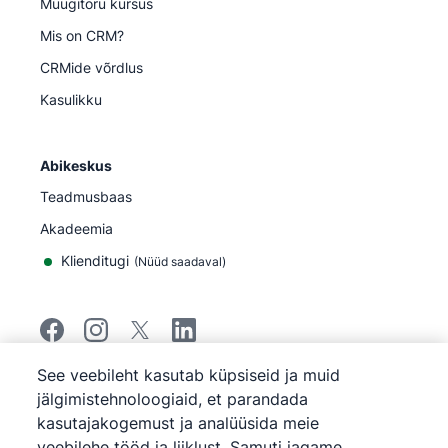
Müügitoru kursus
Mis on CRM?
CRMide võrdlus
Kasulikku
Abikeskus
Teadmusbaas
Akadeemia
Klienditugi
(
Nüüd saadaval
)
See veebileht kasutab küpsiseid ja muid
©
2026
Pipedrive
jälgimistehnoloogiaid, et parandada
Pipedrive
Teenuse tingimused
kasutajakogemust ja analüüsida meie
Pipedrive
Privaatsuseeskirjad
veebilehe tööd ja liiklust. Samuti jagame