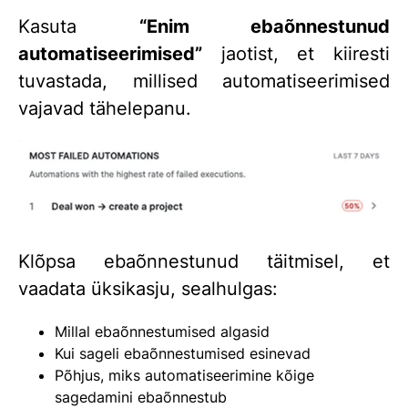
Kasuta
“Enim ebaõnnestunud
automatiseerimised”
jaotist, et kiiresti
tuvastada, millised automatiseerimised
vajavad tähelepanu.
Klõpsa ebaõnnestunud täitmisel, et
vaadata üksikasju, sealhulgas:
Millal ebaõnnestumised algasid
Kui sageli ebaõnnestumised esinevad
Põhjus, miks automatiseerimine kõige
sagedamini ebaõnnestub