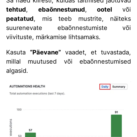
Sa näed kiiresti, kuidas täitmised jaotuvad
tehtud
,
ebaõnnestunud
,
ootel
või
peatatud
, mis teeb mustrite, näiteks
suurenevate ebaõnnestumiste või
viivituste, märkamise lihtsamaks.
Kasuta
“Päevane”
vaadet, et tuvastada,
millal muutused või ebaõnnestumised
algasid.