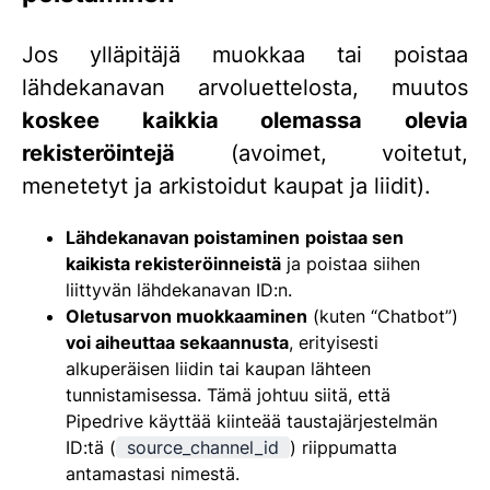
Jos ylläpitäjä muokkaa tai poistaa
lähdekanavan arvoluettelosta, muutos
koskee kaikkia olemassa olevia
rekisteröintejä
(avoimet, voitetut,
menetetyt ja arkistoidut kaupat ja liidit).
Lähdekanavan poistaminen
poistaa sen
kaikista rekisteröinneistä
ja poistaa siihen
liittyvän lähdekanavan ID:n.
Oletusarvon muokkaaminen
(kuten “Chatbot”)
voi aiheuttaa sekaannusta
, erityisesti
alkuperäisen liidin tai kaupan lähteen
tunnistamisessa. Tämä johtuu siitä, että
Pipedrive käyttää kiinteää taustajärjestelmän
ID:tä (
source_channel_id
) riippumatta
antamastasi nimestä.