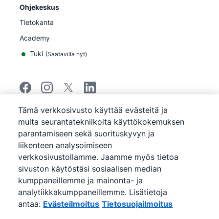
Ohjekeskus
Tietokanta
Academy
Tuki
(
Saatavilla nyt
)
Tämä verkkosivusto käyttää evästeitä ja
©
2026
Pipedrive
muita seurantatekniikoita käyttökokemuksen
Pipedrive
Käyttöehdot
parantamiseen sekä suorituskyvyn ja
Pipedrive
Tietosuojailmoitus
liikenteen analysoimiseen
Sivukartta
verkkosivustollamme. Jaamme myös tietoa
Evästeilmoitus
sivuston käytöstäsi sosiaalisen median
Evästeasetukset
kumppaneillemme ja mainonta- ja
Pipedrive on verkkopohjainen myynti- ja CRM-
analytiikkakumppaneillemme. Lisätietoja
ohjelmisto.
antaa:
Evästeilmoitus
Tietosuojailmoitus