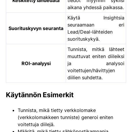
Keskitetty lähdedata
tiedot myynnin syklisi
aikana yhdessä paikassa.
Käytä Insightsia
seuraamaan eri
Suorituskyvyn seuranta
Lead/Deal-lähteiden
suorituskykyä.
Tunnista, mitkä lähteet
muuttuvat eniten diileiksi
ROI-analyysi
ja analysoi
voitettujen/hävittyjen
diilien suhdetta.
Käytännön Esimerkit
Tunnista, mikä tietty verkkolomake
(verkkolomakkeen tunniste) generoi eniten
voitettuja diilejä.
Määritä, mikä tietty sähköpostikampanja