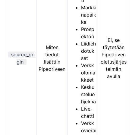
ti
Markki
napaik
ka
Prosp
ektori
Ei, se
Liidieh
Miten
täytetään
dotuk
source_ori
tiedot
Pipedriven
set
gin
lisättiin
oletusjärjes
Verkk
Pipedriveen
telmän
oloma
avulla
kkeet
Kesku
steluo
hjelma
Live-
chatti
Verkk
ovierai