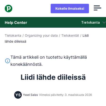
Kokeile ilmaiseksi
Help Center
Tietokanta
Tietokanta
/
Organizing your data
/
Tietokentät
/
Liidi
Tietokanta
lähde diileissä
Tila
Tämä artikkeli on tuotettu käyttämällä
Ota yhteyttä tukeen
Tämä teksti on käännetty englannista konekäännöstyökalul
konekäännöstä.
Liidi lähde diileissä
YS
Yssel Salas
Viimeksi päivitetty: 3. maaliskuuta 2026