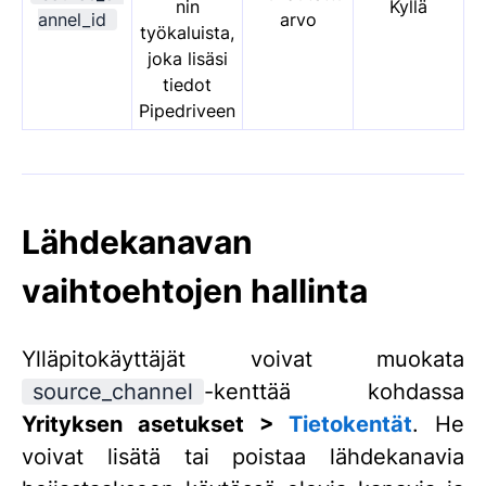
nin
Kyllä
annel_id
arvo
työkaluista,
joka lisäsi
tiedot
Pipedriveen
Lähdekanavan
vaihtoehtojen hallinta
Ylläpitokäyttäjät voivat muokata
source_channel
-kenttää kohdassa
Yrityksen asetukset >
Tietokentät
. He
voivat lisätä tai poistaa lähdekanavia