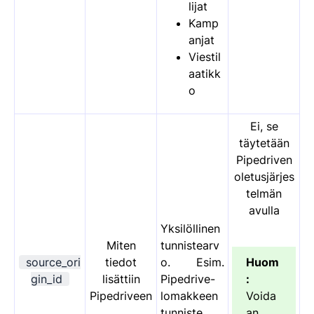
lijat
Kamp
anjat
Viestil
aatikk
o
Ei, se
täytetään
Pipedriven
oletusjärjes
telmän
avulla
Yksilöllinen
Miten
tunnistearv
source_ori
tiedot
o. Esim.
Huom
gin_id
lisättiin
Pipedrive-
:
Pipedriveen
lomakkeen
Voida
tunniste
an