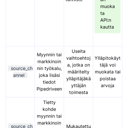
muoka
ta
API:n
kautta
Useita
Myynnin tai
vaihtoehtoj
Ylläpitokäyt
markkinoin
a, jotka on
täjä voi
source_ch
nin työkalu,
määritelty
muokata tai
annel
joka lisäsi
ylläpitäjäkä
poistaa
tiedot
yttäjän
arvoja
Pipedriveen
toimesta
Tietty
kohde
myynnin tai
markkinoin
source_ch
Mukautettu