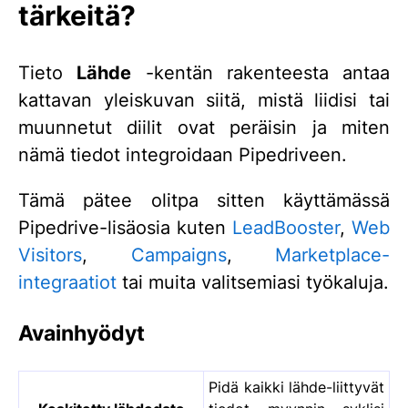
tärkeitä?
Tieto
Lähde
-kentän rakenteesta antaa
kattavan yleiskuvan siitä, mistä liidisi tai
muunnetut diilit ovat peräisin ja miten
nämä tiedot integroidaan Pipedriveen.
Tämä pätee olitpa sitten käyttämässä
Pipedrive-lisäosia kuten
LeadBooster
,
Web
Visitors
,
Campaigns
,
Marketplace-
integraatiot
tai muita valitsemiasi työkaluja.
Avainhyödyt
Pidä kaikki lähde-liittyvät