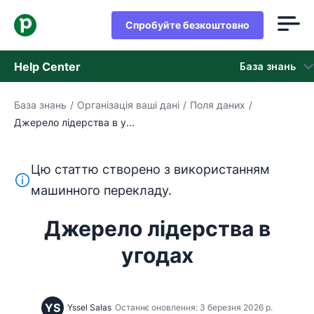
Спробуйте безкоштовно
Help Center
База знань
База знань
/
Організація ваші дані
/
Поля даних
/
База знань
Джерело лідерства в у...
Стан
Цю статтю створено з використанням
Зверніться в службу підтримки
Цей текст перекладено з англійської мови за допом
машинного перекладу.
Джерело лідерства в
угодах
YS
Yssel Salas
Останнє оновлення: 3 березня 2026 р.