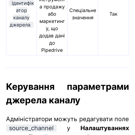
Ідентифік
а продажу
атор
Спеціальне
або
Так
каналу
значення
маркетинг
джерела
у, що
додав дані
до
Pipedrive
Керування параметрами
джерела каналу
Адміністратори можуть редагувати поле
source_channel
у
Налаштуваннях