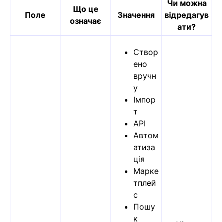
Чи можна
Що це
Поле
Значення
відредагув
означає
ати?
Створ
ено
вручн
у
Імпор
т
API
Автом
атиза
ція
Марке
тплей
с
Пошу
к