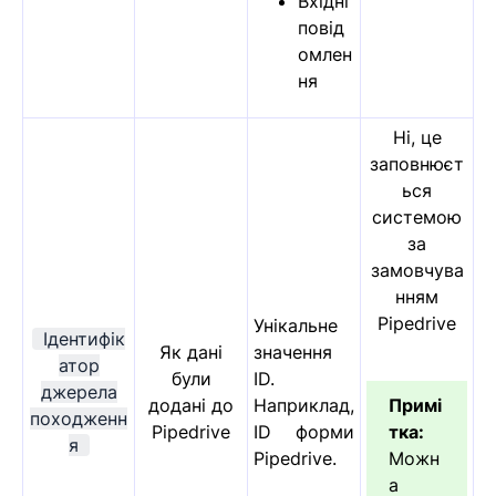
Вхідні
повід
омлен
ня
Ні, це
заповнюєт
ься
системою
за
замовчува
нням
Pipedrive
Унікальне
Ідентифік
Як дані
значення
атор
були
ID.
джерела
додані до
Наприклад,
Примі
походженн
Pipedrive
ID форми
тка:
я
Pipedrive.
Можн
а