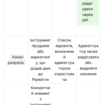
редаг
увати
через
API
Інструмент
Список
продажів
варіантів,
Адміністра
або
визначени
тор може
Канал
маркетинг
й
редагувати
джерела
у, що
адміністра
або
додав дані
тором
видаляти
до
користува
значення
Pipedrive
ча
Конкретни
й елемент
з
інструмент