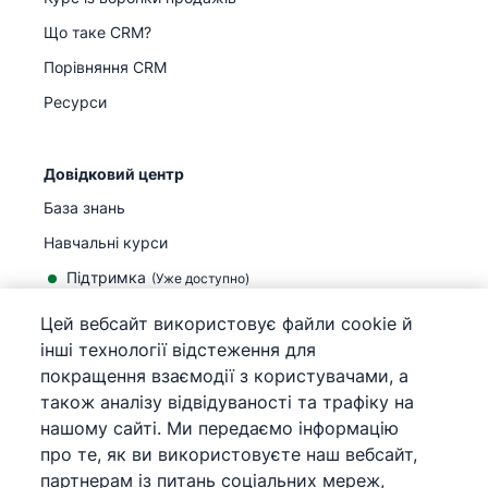
Що таке CRM?
Порівняння CRM
Ресурси
Довідковий центр
База знань
Навчальні курси
Підтримка
(
Уже доступно
)
Цей вебсайт використовує файли cookie й
інші технології відстеження для
покращення взаємодії з користувачами, а
також аналізу відвідуваності та трафіку на
©
2026
Pipedrive
нашому сайті. Ми передаємо інформацію
Pipedrive
Умови використання
про те, як ви використовуєте наш вебсайт,
Pipedrive
Повідомлення про конфіденційність
партнерам із питань соціальних мереж,
Мапа сайту