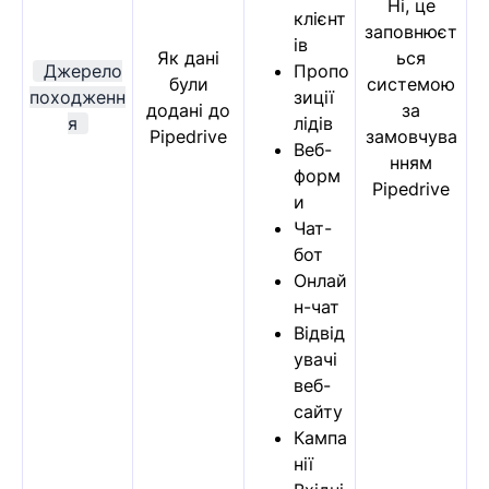
Ні, це
клієнт
заповнюєт
ів
Як дані
ься
Джерело
Пропо
були
системою
походженн
зиції
додані до
за
я
лідів
Pipedrive
замовчува
Веб-
нням
форм
Pipedrive
и
Чат-
бот
Онлай
н-чат
Відвід
увачі
веб-
сайту
Кампа
нії