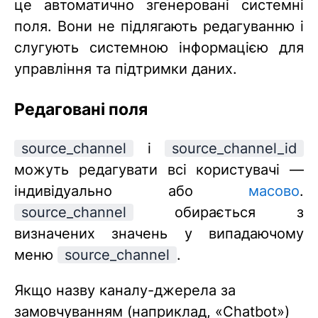
це автоматично згенеровані системні
поля. Вони не підлягають редагуванню і
слугують системною інформацією для
управління та підтримки даних.
Редаговані поля
source_channel
і
source_channel_id
можуть редагувати всі користувачі —
індивідуально або
масово
.
source_channel
обирається з
визначених значень у випадаючому
меню
source_channel
.
Якщо назву каналу-джерела за
замовчуванням (наприклад, «Chatbot»)