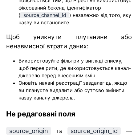
пояснюється тим, що Pipedrive використовує
фіксований бекенд-ідентифікатор
(
source_channel_id
) незалежно від того, яку
назву ви встановите.
Щоб уникнути плутанини або
ненавмисної втрати даних:
Використовуйте фільтри у вигляді списку,
щоб перевірити, де використовується канал-
джерело перед внесенням змін.
Оновіть наявні реєстрації заздалегідь, якщо
ви плануєте видалити або суттєво змінити
назву каналу-джерела.
Не редаговані поля
source_origin
та
source_origin_id
—