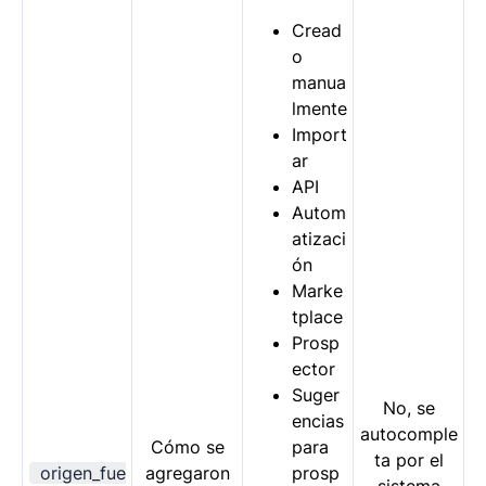
Cread
o
manua
lmente
Import
ar
API
Autom
atizaci
ón
Marke
tplace
Prosp
ector
Suger
No, se
encias
autocomple
Cómo se
para
ta por el
origen_fue
agregaron
prosp
sistema