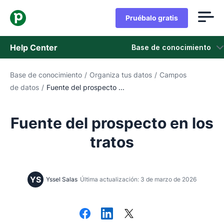
Pruébalo gratis
Help Center
Base de conocimiento
Base de conocimiento
/
Organiza tus datos
/
Campos
Base de conocimiento
de datos
/
Fuente del prospecto ...
Estado
Fuente del prospecto en los
Contáctanos
tratos
YS
Yssel Salas
Última actualización: 3 de marzo de 2026