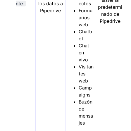
nte
los datos a
ectos
predetermi
Pipedrive
Formul
nado de
arios
Pipedrive
web
Chatb
ot
Chat
en
vivo
Visitan
tes
web
Camp
aigns
Buzón
de
mensa
jes