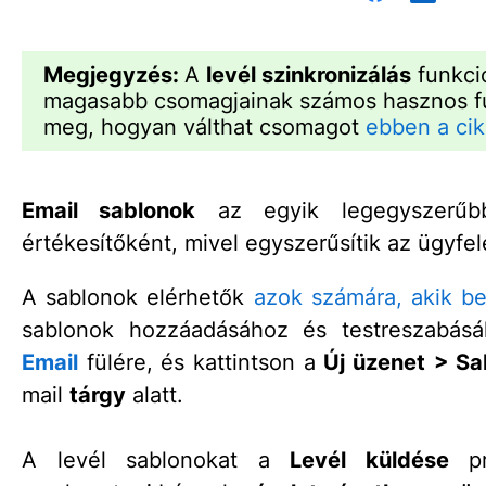
Megjegyzés:
A
levél szinkronizálás
funkci
magasabb csomagjainak számos hasznos fun
meg, hogyan válthat csomagot
ebben a ci
Email sablonok
az egyik legegyszerűbb
értékesítőként, mivel egyszerűsítik az ügyfe
A sablonok elérhetők
azok számára, akik beá
sablonok hozzáadásához és testreszabásáh
Email
fülére, és kattintson a
Új üzenet
> Sa
mail
tárgy
alatt.
A levél sablonokat a
Levél küldése
pr