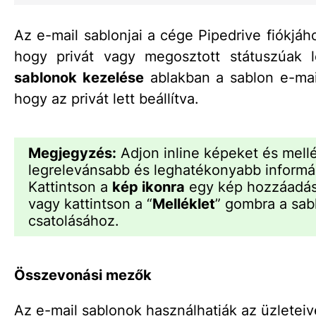
Az e-mail sablonjai a cége Pipedrive fiókjáho
hogy privát vagy megosztott státuszúak
sablonok kezelése
ablakban a sablon e-mail 
hogy az privát lett beállítva.
Megjegyzés:
Adjon inline képeket és mellé
legrelevánsabb és leghatékonyabb informác
Kattintson a
kép ikonra
egy kép hozzáadásá
vagy kattintson a “
Melléklet
” gombra a sab
csatolásához.
Összevonási mezők
Az e-mail sablonok használhatják az üzleteive