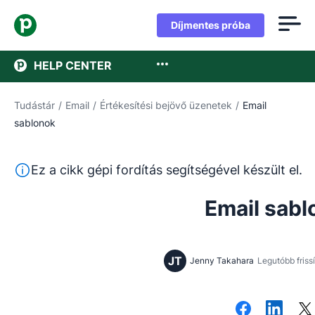
Díjmentes próba
HELP CENTER
Tudástár
/
Email
/
Értékesítési bejövő üzenetek
/
Email
sablonok
Ez a szöveg gépi fordítóeszközzel lett lefordítva angolr
Ez a cikk gépi fordítás segítségével készült el.
Email sabl
JT
Jenny Takahara
Legutóbb frissí