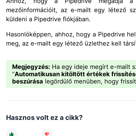
Ahhoz, hogy a Pipedrive megadja a k
mezőinformációit, az e-mailt egy létező s
küldeni a Pipedrive fiókjában.
Hasonlóképpen, ahhoz, hogy a Pipedrive hel
meg, az e-mailt egy létező üzlethez kell társít
Megjegyzés:
Ha egy ideje megírt e-mailt s
“
Automatikusan kitöltött értékek frissíté
beszúrása
legördülő menüben, hogy frissít
Hasznos volt ez a cikk?