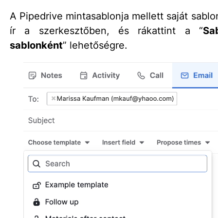
A Pipedrive mintasablonja mellett saját sablo
ír a szerkesztőben, és rákattint a “
Sa
sablonként
” lehetőségre.