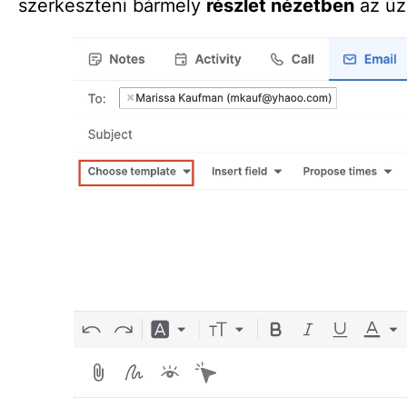
szerkeszteni bármely
részlet nézetben
az üz