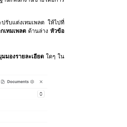
ละปรับแต่งเทมเพลต ให้ไปที่
ือกเทมเพลต
ด้านล่าง
หัวข้อ
มุมมองรายละเอียด
ใดๆ ใน