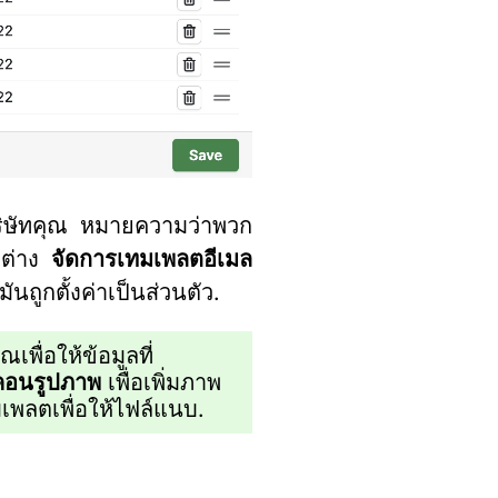
บริษัทคุณ หมายความว่าพวก
าต่าง
จัดการเทมเพลตอีเมล
ถูกตั้งค่าเป็นส่วนตัว.
ื่อให้ข้อมูลที่
คอนรูปภาพ
เพื่อเพิ่มภาพ
มเพลตเพื่อให้ไฟล์แนบ.