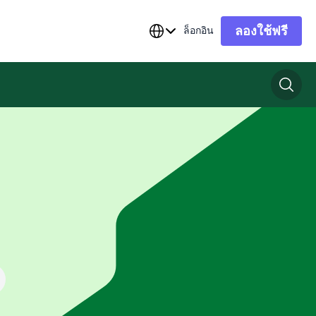
ลองใช้ฟรี
ล็อกอิน