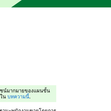
รวจสอบโดยบรรณาธิการ ข้อความอาจมีความหมายที่ไม่ถูกต้องหร
ะโยชน์มากมายของแผนขั้น
ผนใน
บทความนี้
.
ลาในฐานะพนักงานขายโดยการ