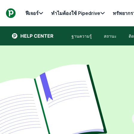
ฟีเจอร์
ทำไมต้องใช้ Pipedrive
ทรัพยากร
HELP CENTER
ฐานความรู้
สถานะ
ติ