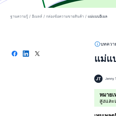
ฐานความรู้
/
อีเมลล์
/
กล่องข้อความขายสินค้า
/
แม่แบบอีเมล
ข้อความนี้
บทความ
แม่แ
JT
Jenny 
หมายเห
สูงและแ
เทมเพลตอ