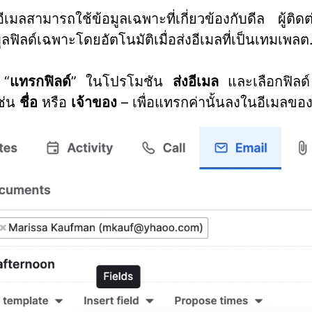
เมลสามารถใช้ข้อมูลเฉพาะที่เกี่ยวข้องกับดีล ผู้ติ
ลฟิลด์เฉพาะโดยอัตโนมัติเมื่อส่งอีเมลที่เป็นเทมเพลต
 “
แทรกฟิลด์
” ในโปรโมชัน
ส่งอีเมล
และเลือกฟิลด์
ช่น
ชื่อ
หรือ
เจ้าของ
– เพื่อแทรกค่านั้นลงในอีเมลขอ