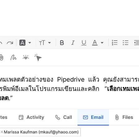
มเพลตตัวอย่างของ Pipedrive แล้ว คุณยังสามาร
รพิมพ์อีเมลในโปรแกรมเขียนและคลิก “
เลือกเทมเพ
พลต
.”