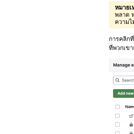
หมายเห
พลาด ห
ความไม
การคลิกที่
ที่พวกเข