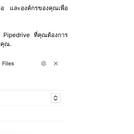
ดต่อ และองค์กรของคุณเพื่อ
.
 Pipedrive ที่คุณต้องการ
งคุณ.