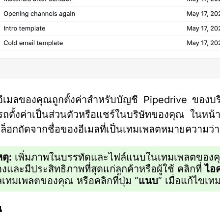
ีเมลของคุณถูกตั้งค่าสำหรับบัญชี Pipedrive ของ
ถตั้งค่าเป็นส่วนตัวหรือแชร์ในบริษัทของคุณ ในหน้
ล็อกถัดจากชื่อของอีเมลที่เป็นเทมเพลตหมายความว่ามัน
ตุ:
เพิ่มภาพในบรรทัดและไฟล์แนบในเทมเพลตของคุณเพ
้องและมีประสิทธิภาพที่สุดแก่ลูกค้าหรือผู้ใช้ คลิกที่
ไอ
เทมเพลตของคุณ หรือคลิกที่ปุ่ม “
แนบ
” เมื่อแก้ไขเท
น