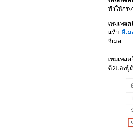
ทำให้กระบ
เทมเพลตม
แท็บ
อีเม
อีเมล.
เทมเพลตอ
ดีลและผู้