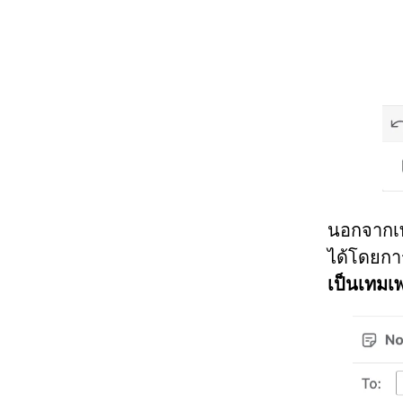
นอกจากเท
ได้โดยกา
เป็นเทมเ