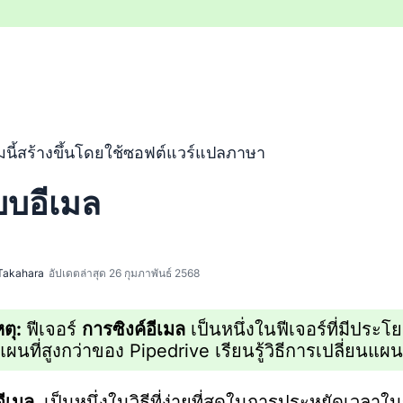
แปลจากภาษาอังกฤษโดยใช้ซอฟต์แวร์แปลภาษาและยังไม่ผ่านการต
นี้สร้างขึ้นโดยใช้ซอฟต์แวร์แปลภาษา
บบอีเมล
Takahara
อัปเดตล่าสุด 26 กุมภาพันธ์ 2568
ตุ:
ฟีเจอร์
การซิงค์อีเมล
เป็นหนึ่งในฟีเจอร์ที่มีปร
ผนที่สูงกว่าของ Pipedrive เรียนรู้วิธีการเปลี่ยนแ
ีเมล
เป็นหนึ่งในวิธีที่ง่ายที่สุดในการประหยัดเว