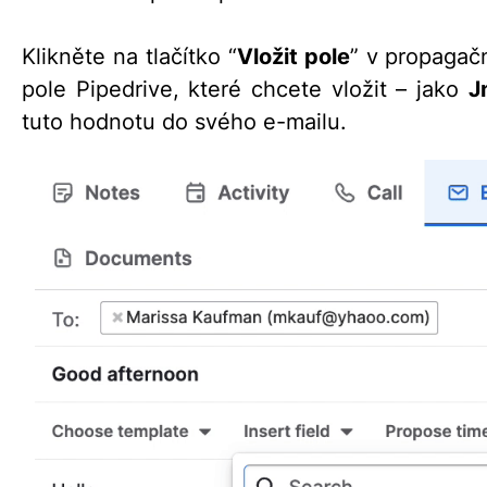
Klikněte na tlačítko “
Vložit p
ole
” v propaga
pole Pipedrive, které chcete vložit – jako
J
tuto hodnotu do svého e-mailu.