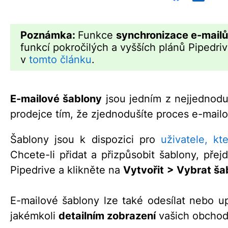
Poznámka:
Funkce
synchronizace e-mailů
funkcí pokročilých a vyšších plánů Pipedri
v
tomto článku
.
E-mailové šablony
jsou jedním z nejjednoduš
prodejce tím, že zjednodušíte proces e-mailo
Šablony jsou k dispozici pro
uživatele, kt
Chcete-li přidat a přizpůsobit šablony, pře
Pipedrive a klikněte na
Vytvořit
> Vybrat š
a
E-mailové šablony lze také odesílat nebo 
jakémkoli
detailním zobrazení
vašich obchod