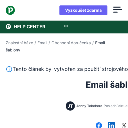
Vyzkoušet zdarma
HELP CENTER
Znalostní báze
/
Email
/
Obchodní doručenka
/
Email
šablony
Tento text byl přeložen z angličtiny pomocí nástroje pro
Tento článek byl vytvořen za použití strojového
Email šab
JT
Jenny Takahara
Poslední aktua