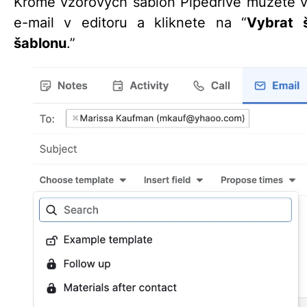
Kromě vzorových šablon Pipedrive můžete vyt
e-mail v editoru a kliknete na “
Vybrat 
šablonu
.”