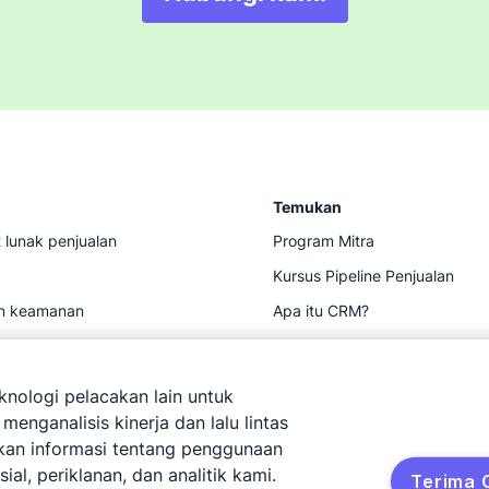
Temukan
 lunak penjualan
Program Mitra
Kursus Pipeline Penjualan
an keamanan
Apa itu CRM?
ace
Perbandingan CRM
Sumber daya
nologi pelacakan lain untuk
nganalisis kinerja dan lalu lintas
kan informasi tentang penggunaan
al, periklanan, dan analitik kami.
Terima 