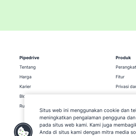
Pipedrive
Produk
Tentang
Perangkat
Harga
Fitur
Karier
Privasi d
Blog
Marketpl
Ruang berita
Status
Situs web ini menggunakan cookie dan tek
API
meningkatkan pengalaman pengguna dan me
pada situs web kami. Kami juga membagi
Anda di situs kami dengan mitra media sosi