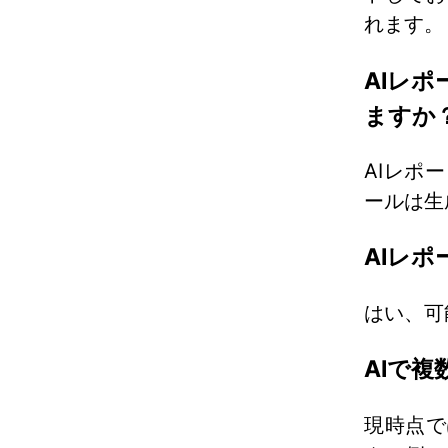
れます。
AIレ
ますか
AIレポ
ールは生
AIレ
はい、可
AIで
現時点で