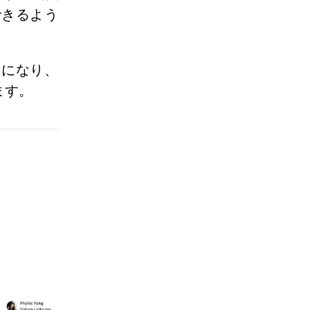
できるよう
易になり、
ます
。