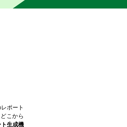
の編集者によって校正されていません。機械は不正確または不
のレポート
はどこから
ポート生成機