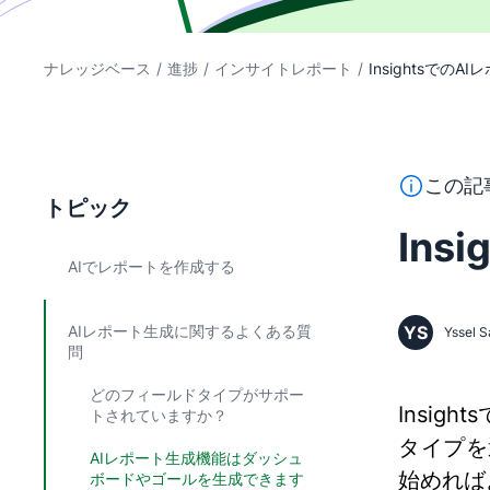
ナレッジベース
/
進捗
/
インサイトレポート
/
InsightsでのA
このテキス
この記
トピック
Ins
AIでレポートを作成する
AIレポート生成に関するよくある質
YS
Yssel S
問
どのフィールドタイプがサポー
Insi
トされていますか？
タイプを
AIレポート生成機能はダッシュ
始めれば
ボードやゴールを生成できます