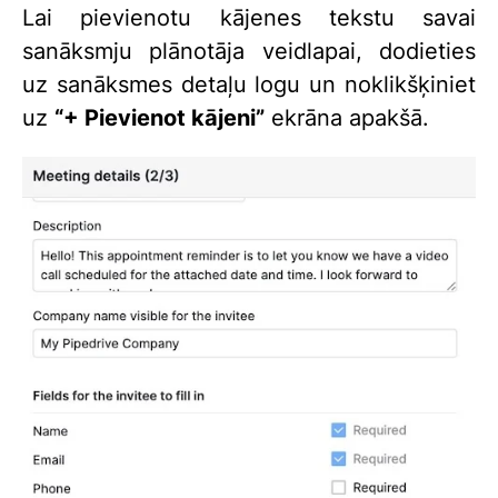
Lai pievienotu kājenes tekstu savai
sanāksmju plānotāja veidlapai, dodieties
uz sanāksmes detaļu logu un noklikšķiniet
uz
“+ Pievienot kājeni”
ekrāna apakšā.