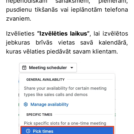
neperiodiskām sanāksmēm, piemēram,
pusdienu tikšanās vai ieplānotām telefona
zvaniem.
Izvēlieties
“Izvēlēties laikus”
, lai izvēlētos
jebkuras brīvās vietas savā kalendārā,
kuras vēlaties piedāvāt savam klientam.