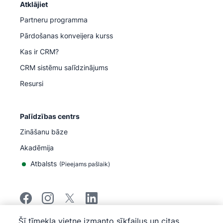
Atklājiet
Partneru programma
Pārdošanas konveijera kurss
Kas ir CRM?
CRM sistēmu salīdzinājums
Resursi
Palīdzības centrs
Zināšanu bāze
Akadēmija
Atbalsts
(
Pieejams pašlaik
)
Šī tīmekļa vietne izmanto sīkfailus un citas