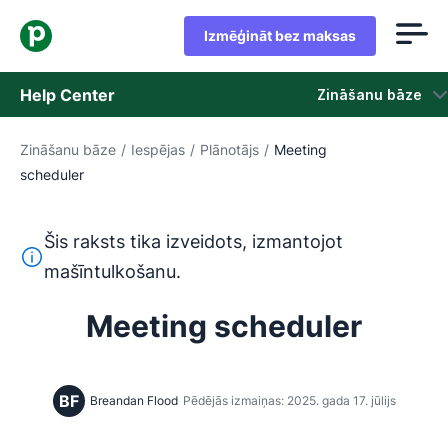
Izmēģināt bez maksas
Help Center
Zināšanu bāze
Zināšanu bāze
/
Iespējas
/
Plānotājs
/
Meeting
Zināšanu bāze
scheduler
Statuss
Šis raksts tika izveidots, izmantojot
Sazināties ar atbalsta dienestu
Šis teksts ir tulkots no angļu valodas, izmantojot mašīntu
mašīntulkošanu.
Meeting scheduler
BF
Breandan Flood
Pēdējās izmaiņas: 2025. gada 17. jūlijs