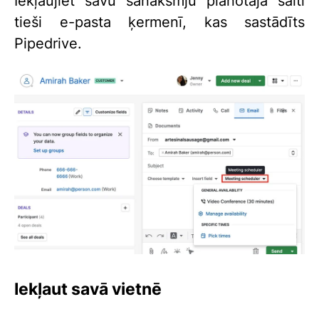
Iekļaujiet savu sanāksmju plānotāja saiti
tieši e-pasta ķermenī, kas sastādīts
Pipedrive.
Iekļaut savā vietnē