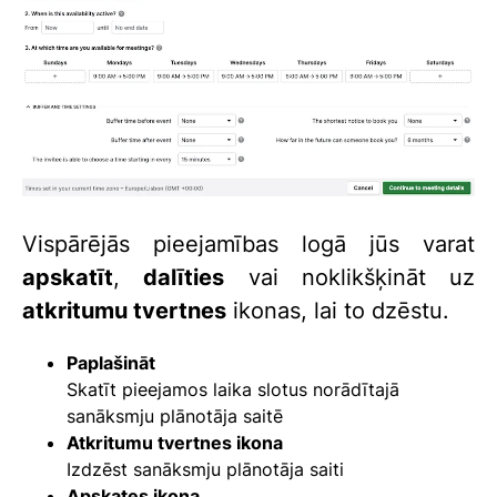
Vispārējās pieejamības logā jūs varat
apskatīt
,
dalīties
vai noklikšķināt uz
atkritumu tvertnes
ikonas, lai to dzēstu.
Paplašināt
Skatīt pieejamos laika slotus norādītajā
sanāksmju plānotāja saitē
Atkritumu tvertnes ikona
Izdzēst sanāksmju plānotāja saiti
Apskates ikona