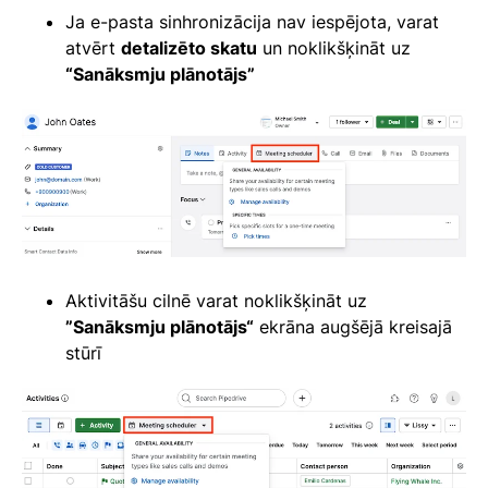
Ja e-pasta sinhronizācija nav iespējota, varat
atvērt
detalizēto skatu
un noklikšķināt uz
“Sanāksmju plānotājs”
Aktivitāšu cilnē varat noklikšķināt uz
”Sanāksmju plānotājs“
ekrāna augšējā kreisajā
stūrī