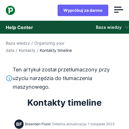
Wypróbuj za darmo
Help Center
Baza wiedzy
Baza wiedzy
/
Organizing your
Baza wiedzy
data
/
Kontakty
/
Kontakty timeline
Stan
Ten artykuł został przetłumaczony przy
Skontaktuj się z obsługą klienta
Ten tekst został przetłumaczony z języka angielskiego
użyciu narzędzia do tłumaczenia
maszynowego.
Kontakty timeline
BF
Breandan Flood
Ostatnia aktualizacja: 1 listopada 2023