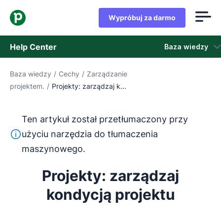
Wypróbuj za darmo
Help Center
Baza wiedzy
Baza wiedzy
/
Cechy
/
Zarządzanie
Baza wiedzy
projektem.
/
Projekty: zarządzaj k...
Stan
Ten artykuł został przetłumaczony przy
Skontaktuj się z obsługą klienta
Ten tekst został przetłumaczony z języka angielskiego
użyciu narzędzia do tłumaczenia
maszynowego.
Projekty: zarządzaj
kondycją projektu