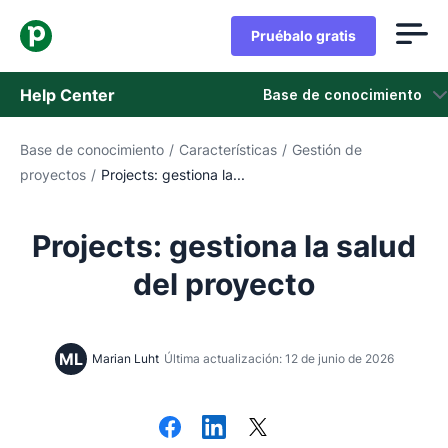
Pruébalo gratis
Help Center
Base de conocimiento
Base de conocimiento
/
Características
/
Gestión de
Base de conocimiento
proyectos
/
Projects: gestiona la...
Estado
Projects: gestiona la salud
Contáctanos
del proyecto
ML
Marian Luht
Última actualización: 12 de junio de 2026