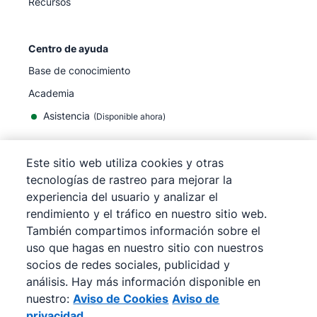
Recursos
Centro de ayuda
Base de conocimiento
Academia
Asistencia
(
Disponible ahora
)
Este sitio web utiliza cookies y otras
tecnologías de rastreo para mejorar la
experiencia del usuario y analizar el
©
2026
Pipedrive
rendimiento y el tráfico en nuestro sitio web.
Pipedrive
Términos de servicio
También compartimos información sobre el
Pipedrive
Aviso de privacidad
uso que hagas en nuestro sitio con nuestros
Mapa del sitio
socios de redes sociales, publicidad y
Aviso de Cookies
análisis. Hay más información disponible en
Preferencias de cookies
nuestro:
Aviso de Cookies
Aviso de
Pipedrive es un CRM de ventas basado en la web.
privacidad