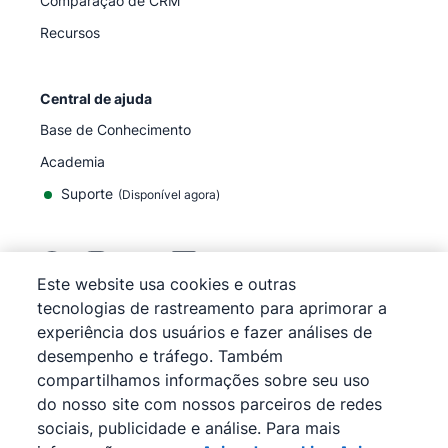
Comparação de CRM
Recursos
Central de ajuda
Base de Conhecimento
Academia
Suporte
(
Disponível agora
)
Este website usa cookies e outras
tecnologias de rastreamento para aprimorar a
©
2026
Pipedrive
experiência dos usuários e fazer análises de
Pipedrive
Termos de Serviço
desempenho e tráfego. Também
Pipedrive
Aviso de Privacidade
compartilhamos informações sobre seu uso
Mapa do site
do nosso site com nossos parceiros de redes
Aviso de cookies
sociais, publicidade e análise. Para mais
Preferências de cookies