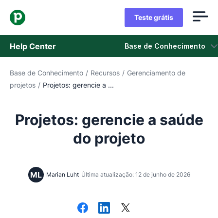
Teste grátis
Help Center
Base de Conhecimento
Base de Conhecimento
/
Recursos
/
Gerenciamento de
Base de Conhecimento
projetos
/
Projetos: gerencie a ...
Status
Projetos: gerencie a saúde
Fale com o Suporte
do projeto
ML
Marian Luht
Última atualização: 12 de junho de 2026