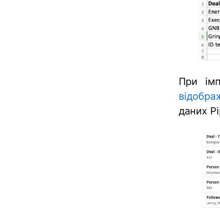
При імп
відобра
даних Pi