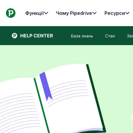
Функції
Чому Pipedrive
Ресурси
HELP CENTER
База знань
Стан
Зв