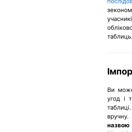
послідо
зеконо
учасник
обліко
таблиць
Імпор
Ви мож
угод і 
таблиці
вручну.
назвою 