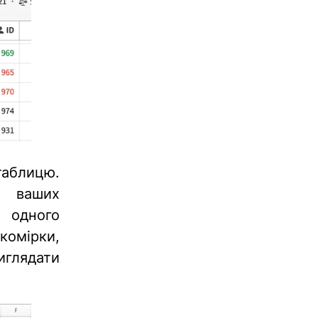
таблицю.
я ваших
 одного
омірки,
виглядати