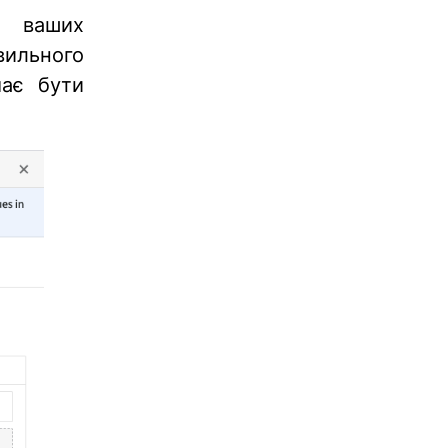
и ваших
вильного
має бути