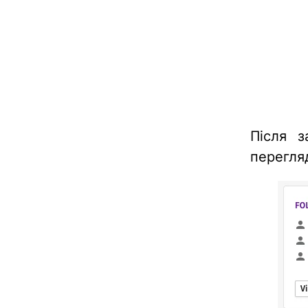
Після з
перегля