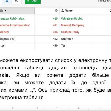
 можете експортувати список у електронну 
овленні таблиці додайте стовпець дл
иків
. Якщо ви хочете додати більше
ника, ви можете додати їх до одної к
них комами „
,
". Ось приклад того, як буде 
ектронна таблиця.