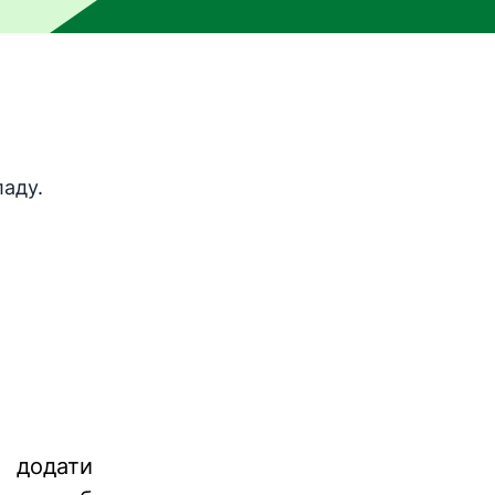
и машинного перекладу, тобто його не перевіряла люди
аду.
 додати