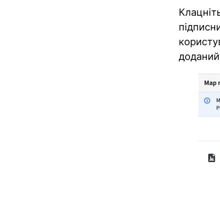
Клацн
підписн
користу
доданий