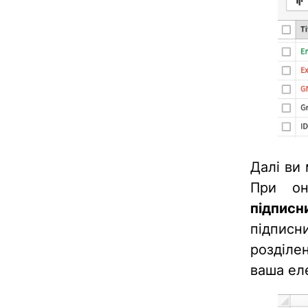
Далі ви
При он
підписн
підпис
розділе
ваша ел