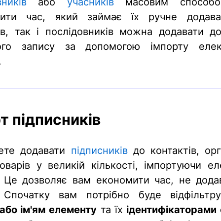
вників
або
учасників
масовим способо
мити час, який займає їх ручне додава
ів, так і послідовників можна додавати д
вого запису за допомогою імпорту елек
.
т підписників
ете додавати
підписників
до контактів, орга
товарів у великій кількості, імпортуючи ел
. Це дозволяє вам економити час, не дода
 Спочатку вам потрібно буде відфільтр
або ім'ям елементу
та їх
ідентифікаторами