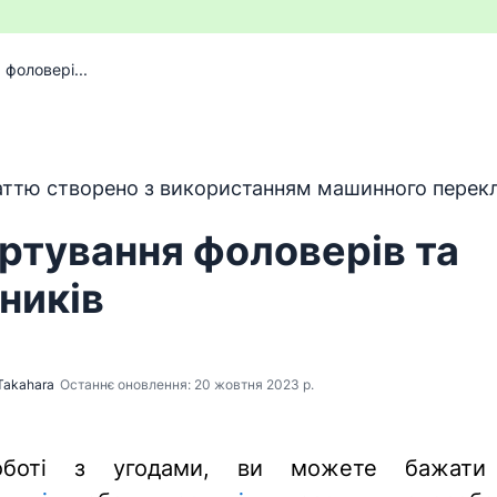
 фоловері...
 перекладено з англійської мови за допомогою програм
ттю створено з використанням машинного перекл
ртування фоловерів та
ників
Takahara
Останнє оновлення: 20 жовтня 2023 р.
боті з угодами, ви можете бажати