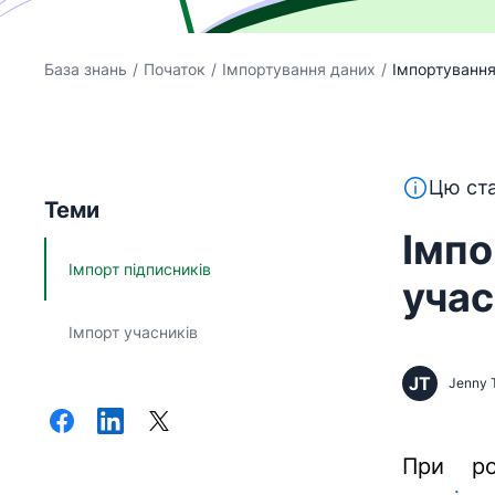
База знань
/
Початок
/
Імпортування даних
/
Імпортування
Цей текст
Цю ста
Теми
Імпо
Імпорт підписників
учас
Імпорт учасників
JT
Jenny 
При ро