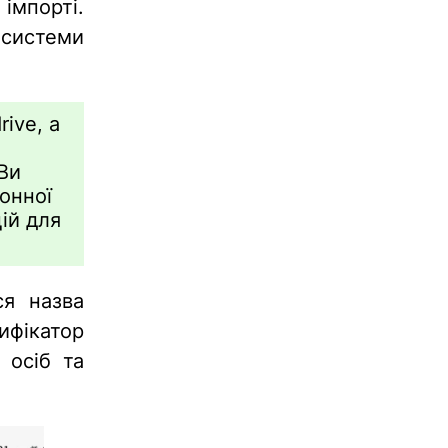
імпорті.
 системи
ive, а
 Ви
онної
ій для
ся назва
ифікатор
 осіб та