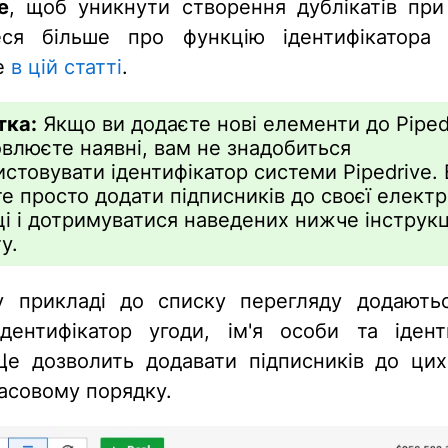
e
, щоб уникнути створення дублікатів при 
еся більше про функцію ідентифікатора
ve
в цій статті
.
тка:
Якщо ви додаєте нові елементи до Pipedr
влюєте наявні, вам не знадобиться
стовувати ідентифікатор системи Pipedrive.
 просто додати підписників до своєї електр
і і дотримуватися наведених нижче інструкц
у.
 прикладі до списку перегляду додають
ідентифікатор угоди, ім'я особи та ідент
Це дозволить додавати підписників до цих
масовому порядку.