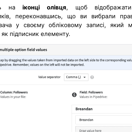
іть на
іконці олівця
, щоб відображат
иків, переконавшись, що ви вибрали пра
вача у своєму обліковому записі, який 
 як підписник елементу.