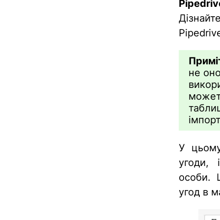
Pipedriv
Дізнайт
Pipedri
Примі
не оно
викори
можете
таблиц
імпорт
У цьому
угоди, 
особи. 
угод в 