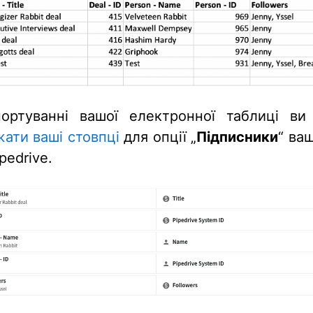
ортуванні вашої електронної таблиці в
жати ваші стовпці
для опції „
Підписники
“ ва
pedrive.