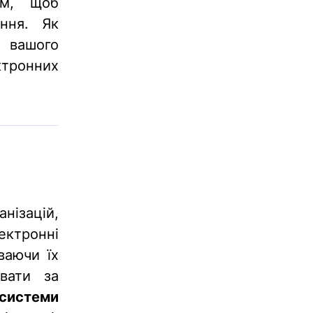
м, щоб
ння. Як
о вашого
тронних
нізацій,
ектронні
ваючи їх
увати за
 системи