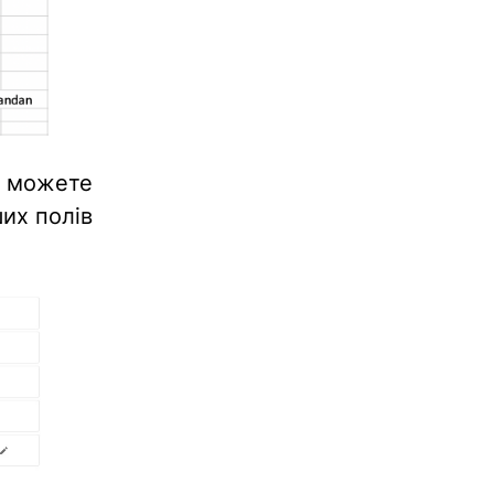
и можете
ших полів