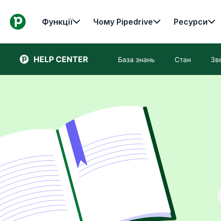
Функції
Чому Pipedrive
Ресурси
HELP CENTER
База знань
Стан
Зв